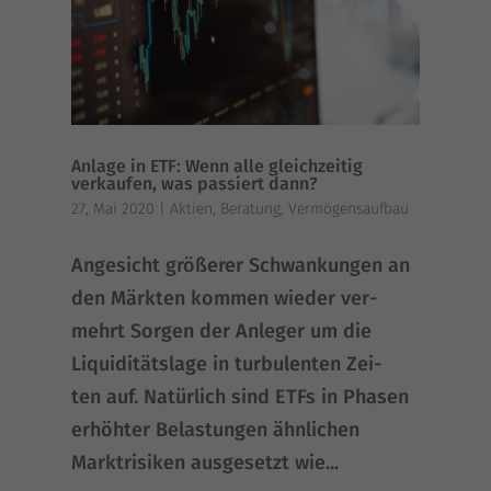
Anlage in ETF: Wenn alle gleichzeitig
verkaufen, was passiert dann?
27, Mai 2020
|
Aktien
,
Beratung
,
Vermögensaufbau
Ange­sicht grö­ße­rer Schwan­kun­gen an
den Märk­ten kom­men wie­der ver­
mehrt Sor­gen der Anle­ger um die
Liqui­di­täts­la­ge in tur­bu­len­ten Zei­
ten auf. Natür­lich sind ETFs in Pha­sen
erhöh­ter Belas­tun­gen ähn­li­chen
Markt­ri­si­ken aus­ge­setzt wie...