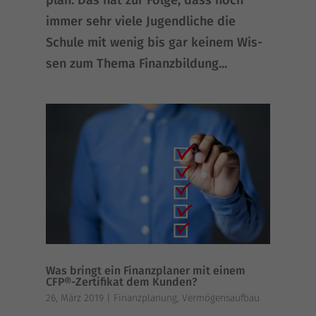
plan. Das hat zur Fol­ge, dass noch
immer sehr vie­le Jugend­li­che die
Schu­le mit wenig bis gar kei­nem Wis­
sen zum The­ma Finanz­bil­dung...
Was bringt ein Finanzplaner mit einem
CFP®-Zertifikat dem Kunden?
26, März 2019
|
Finanzplanung
,
Vermögensaufbau