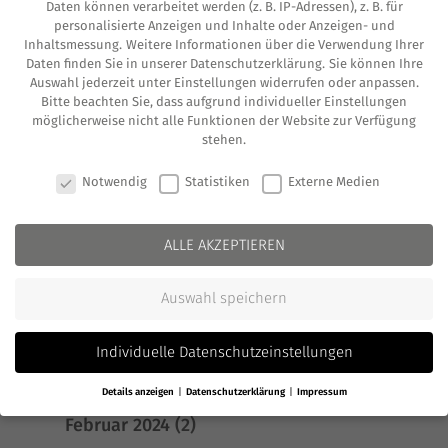
« Ältere Einträge
Nächste Einträge »
Daten können verarbeitet werden (z. B. IP-Adressen), z. B. für
personalisierte Anzeigen und Inhalte oder Anzeigen- und
Kategorien
Inhaltsmessung.
Weitere Informationen über die Verwendung Ihrer
Aktien
Daten finden Sie in unserer
Datenschutzerklärung
.
Sie können Ihre
Auswahl jederzeit unter
Einstellungen
widerrufen oder anpassen.
Allgemein
Bitte beachten Sie, dass aufgrund individueller Einstellungen
möglicherweise nicht alle Funktionen der Website zur Verfügung
Beratung
stehen.
COOKIE-EINSTELLUNGEN
Finanzplanung
Notwendig
Statistiken
Externe Medien
Immobilien
ALLE AKZEPTIEREN
TFC
Vermögensaufbau
Auswahl speichern
Vermögensmanagement
Individuelle Datenschutzeinstellungen
Archiv
Details anzeigen
Datenschutzerklärung
Impressum
Februar 2024
(2)