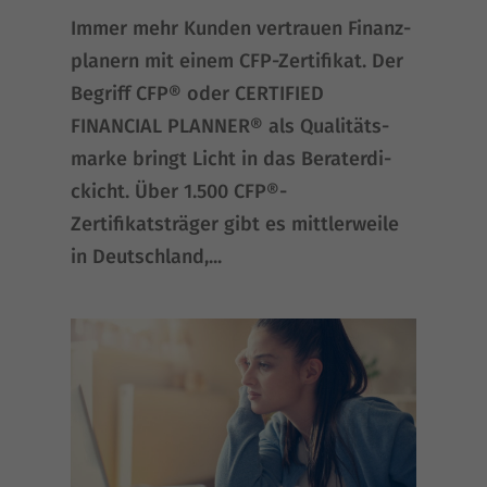
Immer mehr Kun­den ver­trau­en Finanz­
pla­nern mit einem CFP-Zer­ti­fi­kat. Der
Begriff CFP® oder CERTIFIED
FINANCIAL PLANNER® als Qua­li­täts­
mar­ke bringt Licht in das Berat­er­di­
ckicht. Über 1.500 CFP®-
Zertifikatsträger gibt es mitt­ler­wei­le
in Deutsch­land,...