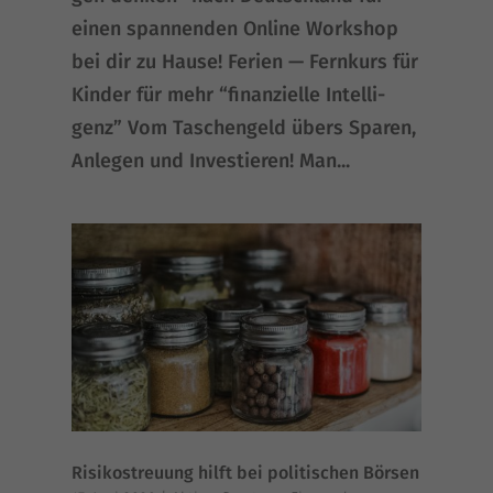
einen span­nen­den Online Work­shop
bei dir zu Hause! Feri­en — Fern­kurs für
Kin­der für mehr “finan­zi­el­le Intel­li­
genz” Vom Taschen­geld übers Spa­ren,
Anle­gen und Inves­tie­ren! Man...
Risikostreuung hilft bei politischen Börsen