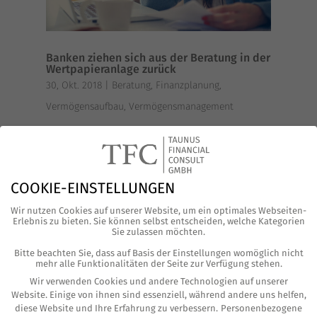
Banken ziehen sich aus der Beratung in der
Wertpapieranlage zurück
30, Okt. 2018
|
Beratung
,
Finanzplanung
,
Vermögensaufbau
,
Vermögensmanagement
Die zuneh­men­de Büro­kra­tie zwingt
man­che Bank zu radi­ka­len Schrit­ten.
Ein­zi­ge Insti­tu­te haben sich nach Ein­
COOKIE-EINSTELLUNGEN
füh­rung der EU-Finanz­markt­richt­li­nie
Wir nutzen Cookies auf unserer Website, um ein optimales Webseiten-
Erlebnis zu bieten. Sie können selbst entscheiden, welche Kategorien
Mifid II zu Jah­res­be­ginn ganz aus der
Sie zulassen möchten.
Anla­ge­be­ra­tung zurück­ge­zo­gen. Gera­
Bitte beachten Sie, dass auf Basis der Einstellungen womöglich nicht
mehr alle Funktionalitäten der Seite zur Verfügung stehen.
de für klei­ne­re...
Wir verwenden Cookies und andere Technologien auf unserer
Website. Einige von ihnen sind essenziell, während andere uns helfen,
diese Website und Ihre Erfahrung zu verbessern.
Personenbezogene