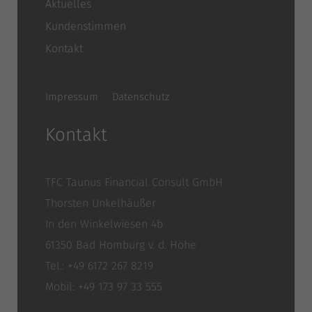
Aktuelles
Kundenstimmen
Kontakt
Impressum
Datenschutz
Kontakt
TFC Taunus Financial Consult GmbH
Thorsten Unkelhäußer
In den Winkelwiesen 4b
61350 Bad Homburg v. d. Höhe
Tel.: +49 6172 267 8219
Mobil: +49 173 97 33 555