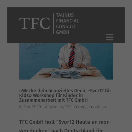
«Wecke dein finanzielles Genie –5vor12 für
Kids» Workshop für Kinder in
Zusammenarbeit mit TFC GmbH
8, Sep. 2020
|
Allgemein
,
TFC
,
Vermögensaufbau
TFC GmbH holt “5vor12 Heu­te an mor­
gen den­ken” nach Deutsch­land für