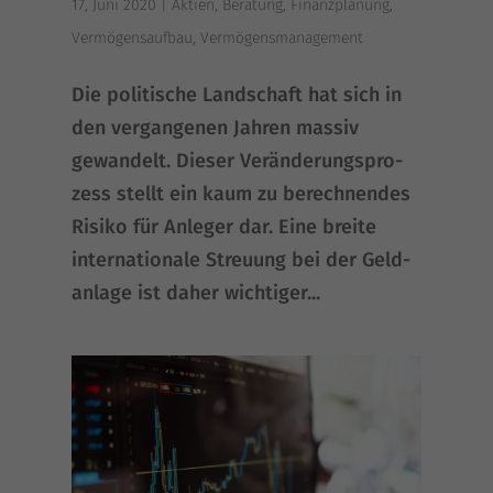
17, Juni 2020
|
Aktien
,
Beratung
,
Finanzplanung
,
Vermögensaufbau
,
Vermögensmanagement
Die poli­ti­sche Land­schaft hat sich in
den ver­gan­ge­nen Jah­ren mas­siv
gewan­delt. Die­ser Ver­än­de­rungs­pro­
zess stellt ein kaum zu berech­nen­des
Risi­ko für Anle­ger dar. Eine brei­te
inter­na­tio­na­le Streu­ung bei der Geld­
an­la­ge ist daher wich­ti­ger...