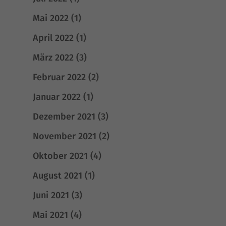
Essenzielle Cookies ermöglichen grundlegende Funktionen und sind für die
einwandfreie Funktion der Website erforderlich.
Mai 2022
(1)
Cookie-Informationen anzeigen
April 2022
(1)
Stat
Statistiken (1)
März 2022
(3)
Statistik Cookies erfassen Informationen anonym. Diese Informationen helfen
uns zu verstehen, wie unsere Besucher unsere Website nutzen.
Februar 2022
(2)
Cookie-Informationen anzeigen
Januar 2022
(1)
Exte
Externe Medien (4)
Dezember 2021
(3)
Inhalte von Videoplattformen und Social-Media-Plattformen werden
standardmäßig blockiert. Wenn Cookies von externen Medien akzeptiert
November 2021
(2)
werden, bedarf der Zugriff auf diese Inhalte keiner manuellen Einwilligung
mehr.
Oktober 2021
(4)
Cookie-Informationen anzeigen
August 2021
(1)
Datenschutzerklärung
Impressum
Juni 2021
(3)
Mai 2021
(4)