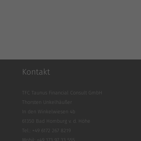
Cookie-Informationen anzeigen
Ex
Externe Medien (4)
Inhalte von Videoplattformen und Social-Media-Plattformen werden standardmäßig
blockiert. Wenn Cookies von externen Medien akzeptiert werden, bedarf der Zugriff
auf diese Inhalte keiner manuellen Einwilligung mehr.
Cookie-Informationen anzeigen
Datenschutzerklärung
Impressu
Kontakt
TFC Taunus Financial Consult GmbH
Thorsten Unkelhäußer
In den Winkelwiesen 4b
61350 Bad Homburg v. d. Höhe
Tel.: +49 6172 267 8219
Mobil: +49 173 97 33 555