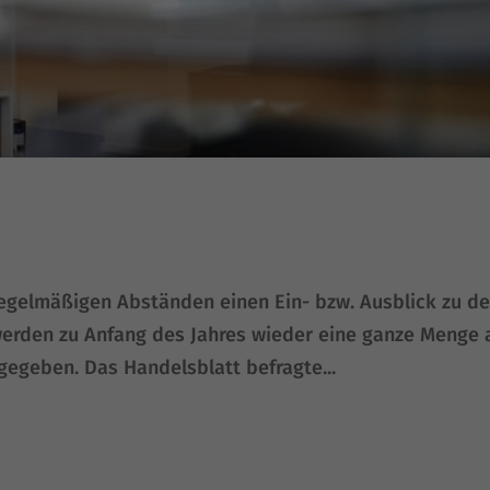
egel­mä­ßi­gen Abstän­den einen Ein- bzw. Aus­blick zu d
wer­den zu Anfang des Jah­res wie­der eine gan­ze Men­ge 
e­ge­ben. Das Han­dels­blatt befrag­te...