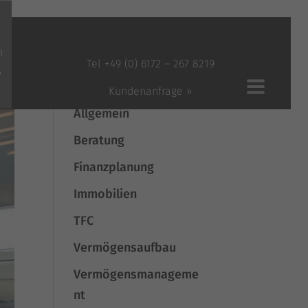
n
Kategorien
Tel +49 (0) 6172 – 267 8219
»
Aktien
Kundenanfrage »
Allgemein
Beratung
Finanzplanung
Immobilien
TFC
Vermögensaufbau
Vermögensmanageme
nt