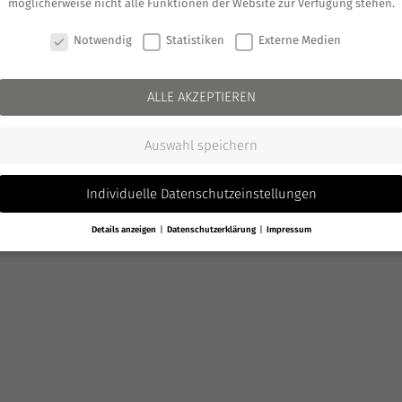
möglicherweise nicht alle Funktionen der Website zur Verfügung stehen.
COOKIE-EINSTELLUNGEN
Notwendig
Statistiken
Externe Medien
ALLE AKZEPTIEREN
Auswahl speichern
Individuelle Datenschutzeinstellungen
Details anzeigen
Datenschutzerklärung
Impressum
Datenschutzeinstellungen
Wir verwenden Cookies und andere Technologien auf unserer Website.
Einige von ihnen sind essenziell, während andere uns helfen, diese Websit
und Ihre Erfahrung zu verbessern.
Personenbezogene Daten können
verarbeitet werden (z. B. IP-Adressen), z. B. für personalisierte Anzeigen und