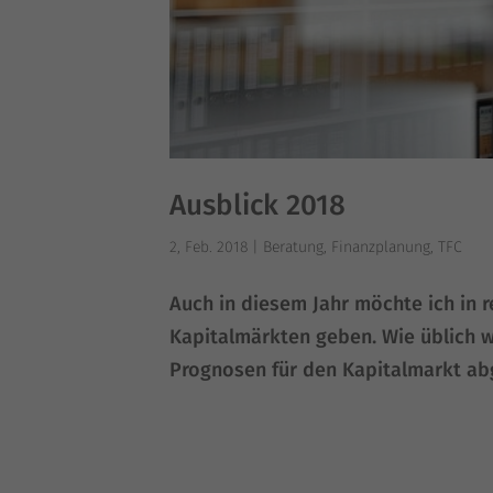
Ausblick 2018
2, Feb. 2018
|
Beratung
,
Finanzplanung
,
TFC
Auch in die­sem Jahr möch­te ich in r
Kapi­tal­märk­ten geben. Wie üblich 
Pro­gno­sen für den Kapi­tal­markt abg