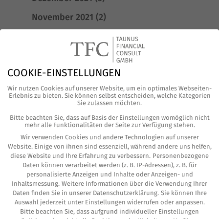
November 2021
(2)
Oktober 2021
(4)
August 2021
(1)
COOKIE-EINSTELLUNGEN
Juni 2021
(3)
Wir nutzen Cookies auf unserer Website, um ein optimales Webseiten-
Mai 2021
(4)
Erlebnis zu bieten. Sie können selbst entscheiden, welche Kategorien
Sie zulassen möchten.
April 2021
(6)
Bitte beachten Sie, dass auf Basis der Einstellungen womöglich nicht
mehr alle Funktionalitäten der Seite zur Verfügung stehen.
März 2021
(2)
Wir verwenden Cookies und andere Technologien auf unserer
Website. Einige von ihnen sind essenziell, während andere uns helfen,
Februar 2021
(4)
diese Website und Ihre Erfahrung zu verbessern.
Personenbezogene
Daten können verarbeitet werden (z. B. IP-Adressen), z. B. für
Januar 2021
(2)
personalisierte Anzeigen und Inhalte oder Anzeigen- und
Inhaltsmessung.
Weitere Informationen über die Verwendung Ihrer
Dezember 2020
(2)
Daten finden Sie in unserer
Datenschutzerklärung
.
Sie können Ihre
Auswahl jederzeit unter
Einstellungen
widerrufen oder anpassen.
November 2020
(2)
Bitte beachten Sie, dass aufgrund individueller Einstellungen