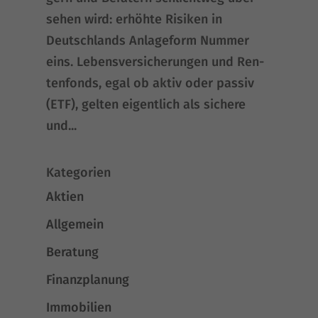
se­hen wird: erhöh­te Risi­ken in
Deutsch­lands Anla­ge­form Num­mer
eins. Lebens­ver­si­che­run­gen und Ren­
ten­fonds, egal ob aktiv oder pas­siv
(ETF), gel­ten eigent­lich als siche­re
und...
Kategorien
Aktien
Allgemein
Beratung
Finanzplanung
Immobilien