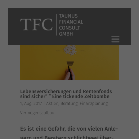
Lebensversicherungen und Rentenfonds
sind sicher” ” Eine tickende Zeitbombe
1, Aug. 2017
|
Aktien
,
Beratung
,
Finanzplanung
,
Vermögensaufbau
Es ist eine Gefahr, die von vie­len Anle­
gern und Bera­tern schlicht­weg über­