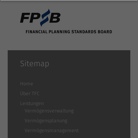
Datenschutzeinstellungen
Wir verwenden Cookies und andere Technologien auf unserer
Website. Einige von ihnen sind essenziell, während andere uns helfen,
diese Website und Ihre Erfahrung zu verbessern.
Personenbezogene
Daten können verarbeitet werden (z. B. IP-Adressen), z. B. für
personalisierte Anzeigen und Inhalte oder Anzeigen- und
Inhaltsmessung.
Weitere Informationen über die Verwendung Ihrer
Sitemap
Daten finden Sie in unserer
Datenschutzerklärung
.
Bitte beachten Sie,
dass aufgrund individueller Einstellungen möglicherweise nicht alle
Funktionen der Website zur Verfügung stehen.
Hier finden Sie eine Übersicht über alle verwendeten Cookies. Sie
Home
können Ihre Einwilligung zu ganzen Kategorien geben oder sich
weitere Informationen anzeigen lassen und so nur bestimmte Cookies
Über TFC
auswählen.
Leistungen
ALLE AKZEPTIEREN
Auswahl speichern
Vermögensverwaltung
Zurück
Vermögensplanung
Datenschutzeinstellungen
Vermögensmanagement
Notwendig (4)