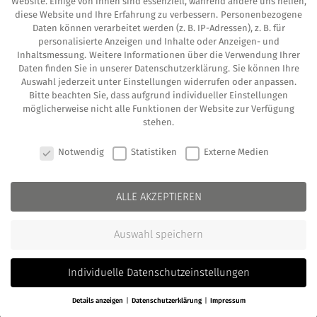
Website. Einige von ihnen sind essenziell, während andere uns helfen,
In den Win­kel­wie­sen 4b
diese Website und Ihre Erfahrung zu verbessern.
Personenbezogene
Daten können verarbeitet werden (z. B. IP-Adressen), z. B. für
61350 Bad Hom­burg v.d. Höhe
personalisierte Anzeigen und Inhalte oder Anzeigen- und
Inhaltsmessung.
Weitere Informationen über die Verwendung Ihrer
Tel.: +49 6172 267 8219
Daten finden Sie in unserer
Datenschutzerklärung
.
Sie können Ihre
Auswahl jederzeit unter
Einstellungen
widerrufen oder anpassen.
Mobil.: +49 173 97 33 555
Bitte beachten Sie, dass aufgrund individueller Einstellungen
möglicherweise nicht alle Funktionen der Website zur Verfügung
stehen.
COOKIE-EINSTELLUNGEN
Notwendig
Statistiken
Externe Medien
ALLE AKZEPTIEREN
Auswahl speichern
Individuelle Datenschutzeinstellungen
Details anzeigen
Datenschutzerklärung
Impressum