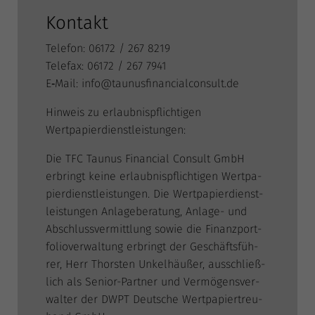
Kontakt
Tele­fon: 06172 / 267 8219
Tele­fax: 06172 / 267 7941
E‑Mail:
info@taunusfinancialconsult.de
Hin­weis zu erlaub­nis­pflich­ti­gen
Wertpapierdienstleistungen:
Die TFC Tau­nus Finan­cial Con­sult GmbH
erbringt kei­ne erlaub­nis­pflich­ti­gen Wert­pa­
pier­dienst­leis­tun­gen. Die Wert­pa­pier­dienst­
leis­tun­gen Anla­ge­be­ra­tung, Anla­ge- und
Abschluss­ver­mitt­lung sowie die Finanz­port­
fo­lio­ver­wal­tung erbringt der Geschäfts­füh­
rer, Herr Thors­ten Unkel­h­äu­ßer, aus­schließ­
lich als Seni­or-Part­ner und Ver­mö­gens­ver­
wal­ter der DWPT Deut­sche Wert­pa­pier­treu­