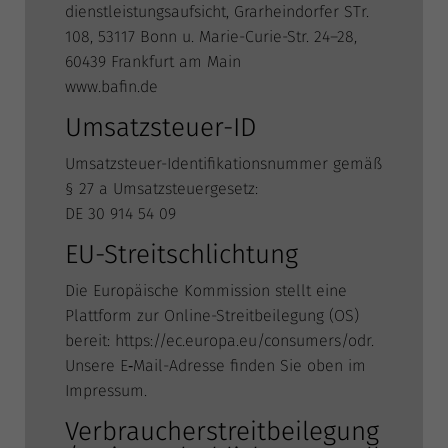
dienst­leis­tungs­auf­sicht, Grar­hein­dor­fer STr.
108, 53117 Bonn u. Marie-Curie-Str. 24–28,
60439 Frank­furt am Main
www.bafin.de
Umsatzsteuer-ID
Umsatz­steu­er-Iden­ti­fi­ka­ti­ons­num­mer gemäß
§ 27 a Umsatzsteuergesetz:
DE 30 914 54 09
EU-Streitschlichtung
Die Euro­päi­sche Kom­mis­si­on stellt eine
Platt­form zur Online-Streit­bei­le­gung (OS)
bereit:
https://ec.europa.eu/consumers/odr
.
Unse­re E‑Mail-Adres­se fin­den Sie oben im
Impressum.
Verbraucherstreitbeilegung