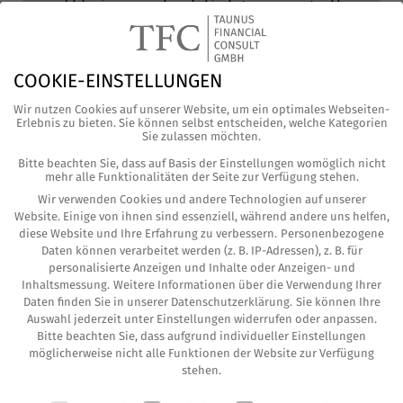
/Universalschlichtungsstell
e
Wir sind nicht bereit oder ver­pflich­tet, an
COOKIE-EINSTELLUNGEN
Streit­bei­le­gungs­ver­fah­ren vor einer Ver­
brau­cher­schlich­tungs­stel­le teilzunehmen.
Wir nutzen Cookies auf unserer Website, um ein optimales Webseiten-
Erlebnis zu bieten. Sie können selbst entscheiden, welche Kategorien
Sie zulassen möchten.
Haftung für Inhalte
Bitte beachten Sie, dass auf Basis der Einstellungen womöglich nicht
Als Diens­te­an­bie­ter sind wir gemäß § 7 Abs.1
mehr alle Funktionalitäten der Seite zur Verfügung stehen.
TMG für eige­ne Inhal­te auf die­sen Sei­ten
Wir verwenden Cookies und andere Technologien auf unserer
Website. Einige von ihnen sind essenziell, während andere uns helfen,
nach den all­ge­mei­nen Geset­zen ver­ant­wort­
diese Website und Ihre Erfahrung zu verbessern.
Personenbezogene
lich. Nach §§ 8 bis 10 TMG sind wir als
Daten können verarbeitet werden (z. B. IP-Adressen), z. B. für
Diens­te­an­bie­ter jedoch nicht ver­pflich­tet,
personalisierte Anzeigen und Inhalte oder Anzeigen- und
Inhaltsmessung.
Weitere Informationen über die Verwendung Ihrer
über­mit­tel­te oder gespei­cher­te frem­de
Daten finden Sie in unserer
Datenschutzerklärung
.
Sie können Ihre
Infor­ma­tio­nen zu über­wa­chen oder nach
Auswahl jederzeit unter
Einstellungen
widerrufen oder anpassen.
Umstän­den zu for­schen, die auf eine rechts­
Bitte beachten Sie, dass aufgrund individueller Einstellungen
wid­ri­ge Tätig­keit hinweisen.
möglicherweise nicht alle Funktionen der Website zur Verfügung
stehen.
Ver­pflich­tun­gen zur Ent­fer­nung oder Sper­
COOKIE-EINSTELLUNGEN