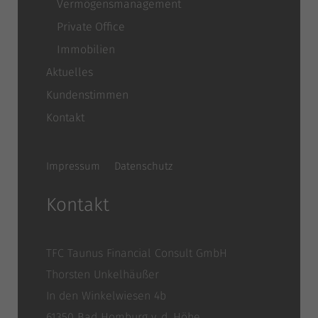
Vermögensmanagement
Private Office
Immobilien
Aktuelles
Kundenstimmen
Kontakt
Impressum
Datenschutz
Kontakt
TFC Taunus Financial Consult GmbH
Thorsten Unkelhäußer
In den Winkelwiesen 4b
61350 Bad Homburg v. d. Höhe