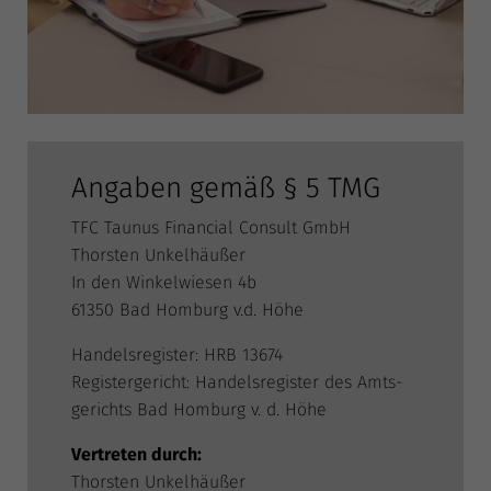
Angaben gemäß § 5 TMG
TFC Tau­nus Finan­cial Con­sult GmbH
Thors­ten Unkelhäußer
In den Win­kel­wie­sen 4b
61350 Bad Hom­burg v.d. Höhe
Han­dels­re­gis­ter: HRB 13674
Regis­ter­ge­richt: Han­dels­re­gis­ter des Amts­
ge­richts Bad Hom­burg v. d. Höhe
Ver­tre­ten durch:
Thors­ten Unkelhäußer