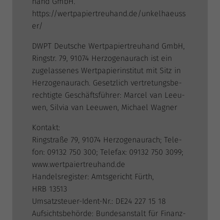
hand GmbH.
https://wertpapiertreuhand.de/unkelhaeuss
er/
DWPT Deut­sche Wert­pa­pier­treu­hand GmbH,
Ring­str. 79, 91074 Her­zo­gen­au­rach ist ein
zuge­las­se­nes Wert­pa­pier­in­sti­tut mit Sitz in
Her­zo­gen­au­rach. Gesetz­lich ver­tre­tungs­be­
rech­tig­te Geschäfts­füh­rer: Mar­cel van Lee­u­
wen, Sil­via van Lee­u­wen, Micha­el Wagner
Kon­takt:
Ring­stra­ße 79, 91074 Her­zo­gen­au­rach; Tele­
fon: 09132 750 300; Tele­fax: 09132 750 3099;
www.wertpaiertreuhand.de
Han­dels­re­gis­ter: Amts­ge­richt Fürth,
HRB 13513
Umsatz­steu­er-Ident-Nr.: DE24 227 15 18
Auf­sichts­be­hör­de: Bun­des­an­stalt für Finanz­