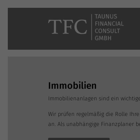
Immobilien
Immo­bi­li­en­an­la­gen sind ein wich­t
Wir prü­fen regel­mä­ßig die Rol­le Ihr
an. Als unab­hän­gi­ge Finanz­pla­ner