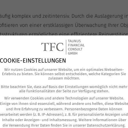
äu­fig kom­plex und zeit­in­ten­siv. Durch die Aus­la­ge­rung i
o­fi­tie­ren von einer erst­klas­si­gen Über­wa­chung Ihrer O
ts­struk­tu­ren ermög­li­chen eine effi­zi­en­te­re Reinves­ti­
potenziale.
ven Objek­ten und Investments
COOKIE-EINSTELLUNGEN
Wir nutzen Cookies auf unserer Website, um ein optimales Webseiten-
g bie­ten wir Ihnen Zugang zu exklu­si­ven Immo­bi­li­en­ob­j
Erlebnis zu bieten. Sie können selbst entscheiden, welche Kategorien Sie
zulassen möchten.
äng­lich sind. Dazu arbei­ten wir mit aus­ge­wähl­ten exter
Bitte beachten Sie, dass auf Basis der Einstellungen womöglich nicht mehr
alle Funktionalitäten der Seite zur Verfügung stehen.
Wir verwenden Cookies und andere Technologien auf unserer Website.
Einige von ihnen sind essenziell, während andere uns helfen, diese Websit
­gung
und Ihre Erfahrung zu verbessern.
Personenbezogene Daten können
g­fäl­ti­ge Pla­nung erleich­tern die Über­tra­gung von Immo­b
verarbeitet werden (z. B. IP-Adressen), z. B. für personalisierte Anzeigen und
Inhalte oder Anzeigen- und Inhaltsmessung.
Weitere Informationen über
­zep­te kön­nen steu­er­li­che Vor­tei­le genutzt und der lang
die Verwendung Ihrer Daten finden Sie in unserer
Datenschutzerklärung
.