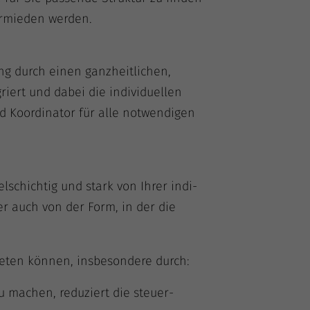
ver­mie­den werden.
ung durch einen ganz­heit­li­chen,
terne Medien
e­griert und dabei die indi­vi­du­el­len
 Koor­di­na­tor für alle not­wen­di­gen
m
iel­schich­tig und stark von Ihrer indi­
r­ner auch von der Form, in der die
bie­ten kön­nen, ins­be­son­de­re durch:
zu machen, redu­ziert die steu­er­