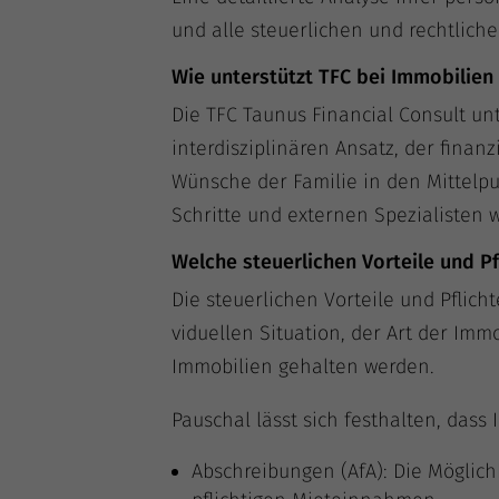
und alle steu­er­li­chen und recht­li­ch
Wie unterstützt TFC bei Immobilien
Die TFC Tau­nus Finan­cial Con­sult unte
inter­dis­zi­pli­nä­ren Ansatz, der finan­z
Wün­sche der Fami­lie in den Mit­tel­pun
Schrit­te und exter­nen Spe­zia­lis­ten 
Welche steuerlichen Vorteile und P
Die steu­er­li­chen Vor­tei­le und Pflic
vi­du­el­len Situa­ti­on, der Art der I
Immo­bi­li­en gehal­ten werden.
Pau­schal lässt sich fest­hal­ten, dass Im
Abschrei­bun­gen (AfA): Die Mög­lich­