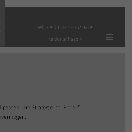
n
Tel +49 (0) 6172 – 267 8219
»
Kundenanfrage »
 pas­sen Ihre Stra­te­gie bei Bedarf
ienvermögen.