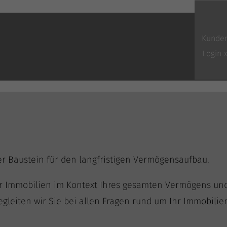
Kunde
Login 
i­ger Bau­stein für den lang­fris­ti­gen Vermögensaufbau.
er Immo­bi­li­en im Kon­text Ihres gesam­ten Ver­mö­gens und
 beglei­ten wir Sie bei allen Fra­gen rund um Ihr Immobil