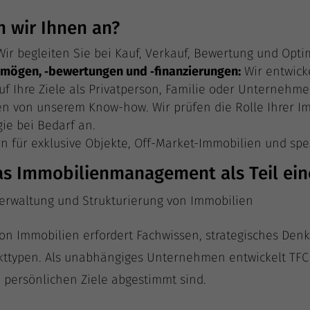
n wir Ihnen an?
ir beglei­ten Sie bei Kauf, Ver­kauf, Bewer­tung und Opti
er­mö­gen, ‑bewer­tun­gen und ‑finan­zie­run­gen:
Wir ent­wi­ck
auf Ihre Zie­le als Pri­vat­per­son, Fami­lie oder Unternehme
e­ren von unse­rem Know-how. Wir prü­fen die Rol­le Ihrer I
­gie bei Bedarf an.
ern für exklu­si­ve Objek­te, Off-Mar­ket-Immo­bi­li­en und spe­
das Immobilienmanagement als Teil ei
 Ver­wal­tung und Struk­tu­rie­rung von Immobilien
on Immo­bi­li­en erfor­dert Fach­wis­sen, stra­te­gi­sches Den
y­pen. Als unab­hän­gi­ges Unter­neh­men ent­wi­ckelt TFC indi
e per­sön­li­chen Zie­le abge­stimmt sind.