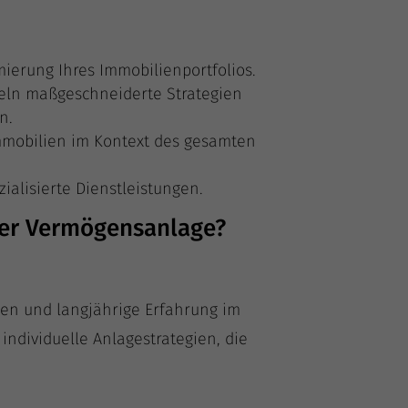
­mie­rung Ihres Immobilienportfolios.
eln maß­ge­schnei­der­te Stra­te­gien
n.
mmo­bi­li­en im Kon­text des gesam­ten
zia­li­sier­te Dienstleistungen.
ner Vermögensanlage?
­ken und lang­jäh­ri­ge Erfah­rung im
­vi­du­el­le Anla­ge­stra­te­gien, die