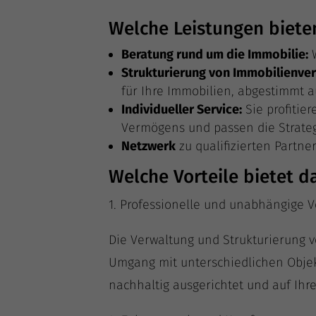
Welche Leistungen biete
Bera­tung rund um die Immo­bi­lie:
W
Struk­tu­rie­rung von Immo­bi­li­en­v
für Ihre Immo­bi­li­en, abge­stimmt 
Indi­vi­du­el­ler Ser­vice:
Sie pro­fi­ti
Ver­mö­gens und pas­sen die Stra­te
Netz­werk
zu qua­li­fi­zier­ten Part­n
Welche Vorteile bietet 
1. Pro­fes­sio­nel­le und unab­hän­gi­ge
Die Ver­wal­tung und Struk­tu­rie­rung v
Umgang mit unter­schied­li­chen Objekt­t
nach­hal­tig aus­ge­rich­tet und auf Ihr