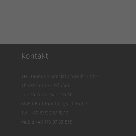
Kontakt
TFC Taunus Financial Consult GmbH
Thorsten Unkelhäußer
In den Winkelwiesen 4b
61350 Bad Homburg v. d. Höhe
Tel.: +49 6172 267 8219
Mobil: +49 173 97 33 555