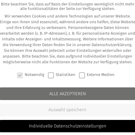
eine unab­hän­gi­ge, zer­ti­fi­zier­te und per­sön­li­che Ver
Bitte beachten Sie, dass auf Basis der Einstellungen womöglich nicht mehr
alle Funktionalitäten der Seite zur Verfügung stehen.
Wir verwenden Cookies und andere Technologien auf unserer Website.
 unabhängiger Vermögensverwaltung i
Einige von ihnen sind essenziell, während andere uns helfen, diese Websit
und Ihre Erfahrung zu verbessern.
Personenbezogene Daten können
­tung bie­tet Ihnen eine pro­dukt- und ban­ken­un­ab­hän­gi
verarbeitet werden (z. B. IP-Adressen), z. B. für personalisierte Anzeigen und
Inhalte oder Anzeigen- und Inhaltsmessung.
Weitere Informationen über
00 % ohne Bin­dung an Ban­ken oder kom­mer­zi­el­le Part­ner
die Verwendung Ihrer Daten finden Sie in unserer
Datenschutzerklärung
.
sind nicht durch Vor­ga­ben Drit­ter beein­flusst. Sie erhal
Sie können Ihre Auswahl jederzeit unter
Einstellungen
widerrufen oder
anpassen.
Bitte beachten Sie, dass aufgrund individueller Einstellungen
euung.
möglicherweise nicht alle Funktionen der Website zur Verfügung stehen.
COOKIE-EINSTELLUNGEN
Notwendig
Statistiken
Externe Medien
st eine eigen­tü­mer­ge­führ­te Finanz­pla­nungs­ge­sell­sc
r Man­dan­ten. Thors­ten Unkel­h­äu­ßer ist geschäfts­füh­re
ALLE AKZEPTIEREN
rt­pa­pier­treu­hand GmbH. Als Finanz­öko­nom ist Herr Unk
Auswahl speichern
i­vat­per­so­nen, wohl­ha­ben­der Fami­li­en sowie Stif­tun­ge
Individuelle Datenschutzeinstellungen
ger Vermögensverwaltung im Jahr 2025?