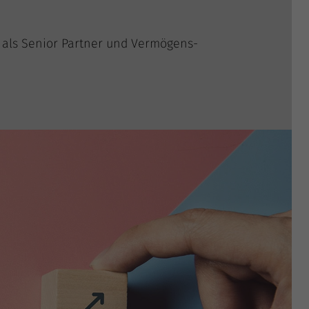
ft als Seni­or Part­ner und Ver­mö­gens­