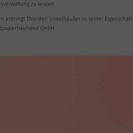
ns­ver­wal­tung zu leisten.
n­gen erbringt Thors­ten Unkel­h­äu­ßer in sei­ner Eigen­scha
t­pa­pier­treu­hand GmbH.