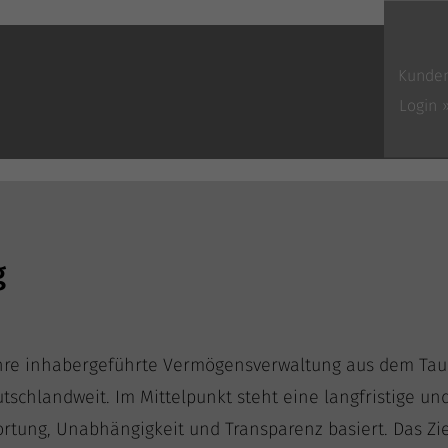
Kunde
Login 
g
re inha­ber­ge­führ­te Ver­mö­gens­ver­wal­tung aus dem Tau
h­land­weit. Im Mit­tel­punkt steht eine lang­fris­ti­ge und 
or­tung, Unab­hän­gig­keit und Trans­pa­renz basiert. Das Ziel