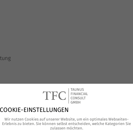
ltung
rwaltung sinnvoll?
COOKIE-EINSTELLUNGEN
h ins­be­son­de­re an ver­mö­gen­de Pri­vat­per­so­nen, wohl­h
Wir nutzen Cookies auf unserer Website, um ein optimales Webseiten-
Erlebnis zu bieten. Sie können selbst entscheiden, welche Kategorien Sie
e Stif­tun­gen. Unse­re Leis­tun­gen sind beson­ders geeig
zulassen möchten.