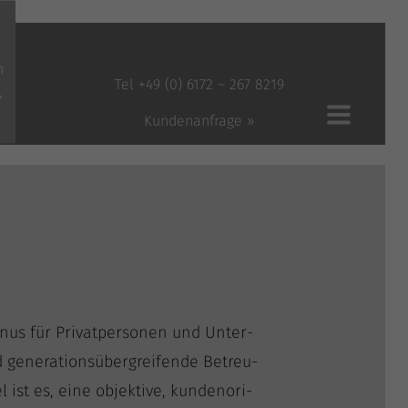
n
Tel +49 (0) 6172 – 267 8219
»
Kundenanfrage »
­nus für Pri­vat­per­so­nen und Unter­
gene­ra­ti­ons­über­grei­fen­de Betreu­
 ist es, eine objek­ti­ve, kun­den­ori­