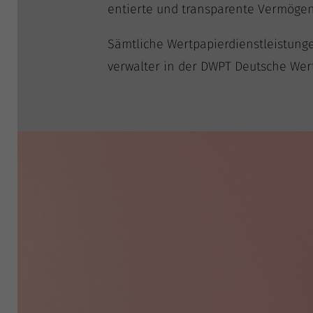
en­tier­te und trans­pa­ren­te Ver­mö­ge
Sämt­li­che Wert­pa­pier­dienst­leis­tu
ver­wal­ter in der DWPT Deut­sche Wer