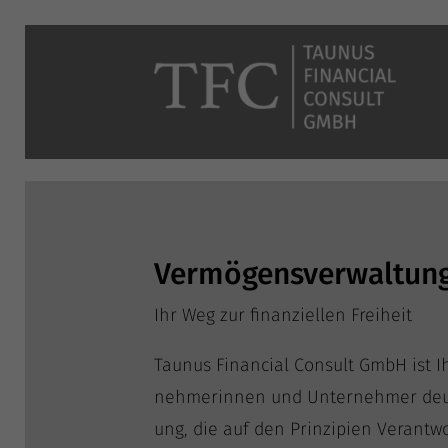
Vermögensverwaltun
Ihr Weg zur finan­zi­el­len Freiheit
Tau­nus Finan­cial Con­sult GmbH ist Ih
neh­me­rin­nen und Unter­neh­mer deutsc
ung, die auf den Prin­zi­pi­en Ver­ant­w