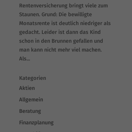
Ren­ten­ver­si­che­rung bringt vie­le zum
Stau­nen. Grund: Die bewil­lig­te
Monats­ren­te ist deut­lich nied­ri­ger als
gedacht. Lei­der ist dann das Kind
schon in den Brun­nen gefal­len und
man kann nicht mehr viel machen.
Als...
Kategorien
Aktien
Allgemein
Beratung
Finanzplanung