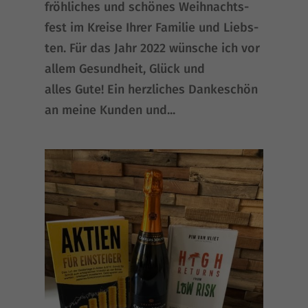
fröh­li­ches und schö­nes Weih­nachts­
fest im Krei­se Ihrer Fami­lie und Liebs­
ten. Für das Jahr 2022 wün­sche ich vor
allem Gesund­heit, Glück und
alles Gute! Ein herz­li­ches Dan­ke­schön
an mei­ne Kun­den und...