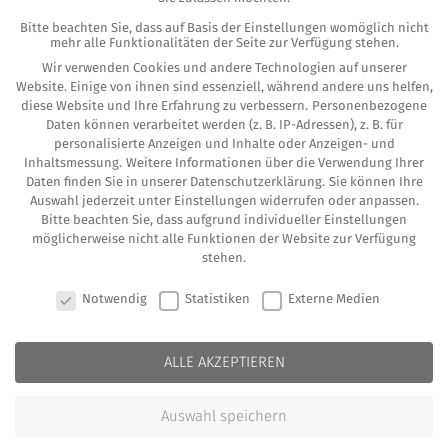
Bitte beachten Sie, dass auf Basis der Einstellungen womöglich nicht
Mai 2023
(2)
mehr alle Funktionalitäten der Seite zur Verfügung stehen.
Wir verwenden Cookies und andere Technologien auf unserer
Januar 2023
(1)
Website. Einige von ihnen sind essenziell, während andere uns helfen,
diese Website und Ihre Erfahrung zu verbessern.
Personenbezogene
Dezember 2022
(1)
Daten können verarbeitet werden (z. B. IP-Adressen), z. B. für
personalisierte Anzeigen und Inhalte oder Anzeigen- und
November 2022
(2)
Inhaltsmessung.
Weitere Informationen über die Verwendung Ihrer
Daten finden Sie in unserer
Datenschutzerklärung
.
Sie können Ihre
Oktober 2022
(1)
Auswahl jederzeit unter
Einstellungen
widerrufen oder anpassen.
Bitte beachten Sie, dass aufgrund individueller Einstellungen
Juli 2022
(1)
möglicherweise nicht alle Funktionen der Website zur Verfügung
stehen.
Mai 2022
(1)
COOKIE-EINSTELLUNGEN
Notwendig
Statistiken
Externe Medien
April 2022
(1)
März 2022
(3)
ALLE AKZEPTIEREN
Februar 2022
(2)
Auswahl speichern
Januar 2022
(1)