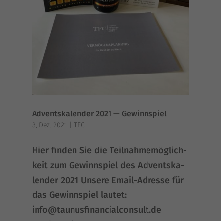
Adventskalender 2021 — Gewinnspiel
3, Dez. 2021
|
TFC
Hier fin­den Sie die Teil­nah­me­mög­lich­
keit zum Gewinn­spiel des Advents­ka­
len­der 2021 Unse­re Email-Adres­se für
das Gewinn­spiel lau­tet:
info@taunusfinancialconsult.de