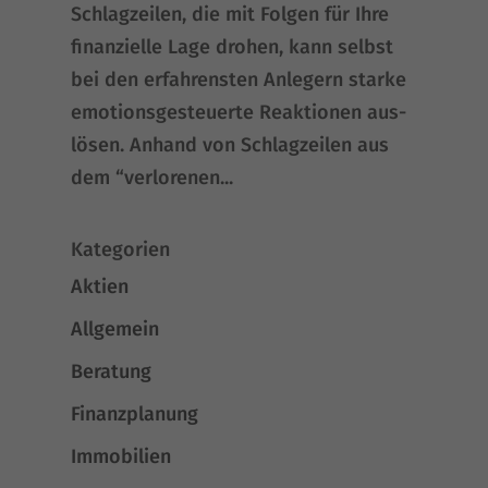
Schlag­zei­len, die mit Fol­gen für Ihre
finan­zi­el­le Lage dro­hen, kann selbst
bei den erfah­rens­ten Anle­gern star­ke
emo­ti­ons­ge­steu­er­te Reak­tio­nen aus­
lö­sen. Anhand von Schlag­zei­len aus
dem “ver­lo­re­nen...
Kategorien
Aktien
Allgemein
Beratung
Finanzplanung
Immobilien