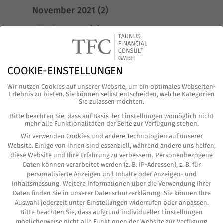
November 2021
(2)
Oktober 2021
(4)
August 2021
(1)
Juni 2021
(3)
COOKIE-EINSTELLUNGEN
Wir nutzen Cookies auf unserer Website, um ein optimales Webseiten-
Mai 2021
(4)
Erlebnis zu bieten. Sie können selbst entscheiden, welche Kategorien
Sie zulassen möchten.
April 2021
(6)
Bitte beachten Sie, dass auf Basis der Einstellungen womöglich nicht
mehr alle Funktionalitäten der Seite zur Verfügung stehen.
März 2021
(2)
Wir verwenden Cookies und andere Technologien auf unserer
Februar 2021
(4)
Website. Einige von ihnen sind essenziell, während andere uns helfen,
diese Website und Ihre Erfahrung zu verbessern.
Personenbezogene
Januar 2021
(2)
Daten können verarbeitet werden (z. B. IP-Adressen), z. B. für
personalisierte Anzeigen und Inhalte oder Anzeigen- und
Inhaltsmessung.
Weitere Informationen über die Verwendung Ihrer
Dezember 2020
(2)
Daten finden Sie in unserer
Datenschutzerklärung
.
Sie können Ihre
Auswahl jederzeit unter
Einstellungen
widerrufen oder anpassen.
November 2020
(2)
Bitte beachten Sie, dass aufgrund individueller Einstellungen
möglicherweise nicht alle Funktionen der Website zur Verfügung