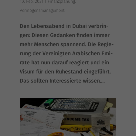
10, Feb. 2021
|
Finanzplanung
,
Vermögensmanagement
Den Lebens­abend in Dubai ver­brin­
gen: Die­sen Gedan­ken fin­den immer
mehr Men­schen span­nend. Die Regie­
rung der Ver­ei­nig­ten Ara­bi­schen Emi­
ra­te hat nun dar­auf reagiert und ein
Visum für den Ruhe­stand ein­ge­führt.
Das soll­ten Inter­es­sier­te wissen....