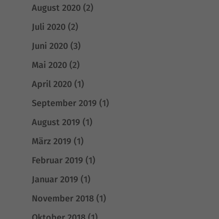
Cookie-Informationen anzeigen
August 2020
(2)
Exte
Externe Medien (4)
Juli 2020
(2)
Inhalte von Videoplattformen und Social-Media-Plattformen werden
Juni 2020
(3)
standardmäßig blockiert. Wenn Cookies von externen Medien akzeptiert
werden, bedarf der Zugriff auf diese Inhalte keiner manuellen Einwilligung
Mai 2020
(2)
mehr.
Cookie-Informationen anzeigen
April 2020
(1)
Datenschutzerklärung
Impressum
September 2019
(1)
August 2019
(1)
März 2019
(1)
Februar 2019
(1)
Januar 2019
(1)
November 2018
(1)
Oktober 2018
(1)