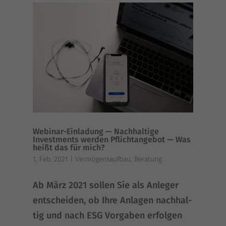
Webinar-Einladung — Nachhaltige
Investments werden Pflichtangebot — Was
heißt das für mich?
1, Feb. 2021
|
Vermögensaufbau
,
Beratung
Ab März 2021 sol­len Sie als Anle­ger
ent­schei­den, ob Ihre Anla­gen nach­hal­
tig und nach ESG Vor­ga­ben erfol­gen