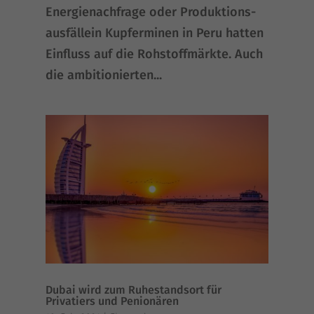
Ener­gie­nach­fra­ge oder Pro­duk­ti­ons­
aus­fäl­lein Kup­fer­mi­nen in Peru hat­ten
Ein­fluss auf die Roh­stoff­märk­te. Auch
die ambi­tio­nier­ten...
Dubai wird zum Ruhestandsort für
Privatiers und Penionären