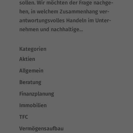
sollen. Wir möch­ten der Fra­ge nach­ge­
hen, in wel­chem Zusam­men­hang ver­
ant­wor­tungs­vol­les Han­deln im Unter­
neh­men und nach­hal­ti­ge...
Kategorien
Aktien
Allgemein
Beratung
Finanzplanung
Immobilien
TFC
Vermögensaufbau