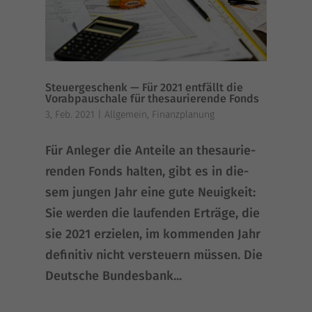
Steuergeschenk — Für 2021 entfällt die
Vorabpauschale für thesaurierende Fonds
3, Feb. 2021
|
Allgemein
,
Finanzplanung
Für Anle­ger die Antei­le an the­sau­ri­e­
ren­den Fonds hal­ten, gibt es in die­
sem jun­gen Jahr eine gute Neu­ig­keit:
Sie wer­den die lau­fen­den Erträ­ge, die
sie 2021 erzie­len, im kom­men­den Jahr
defi­ni­tiv nicht ver­steu­ern müssen. Die
Deut­sche Bun­des­bank...