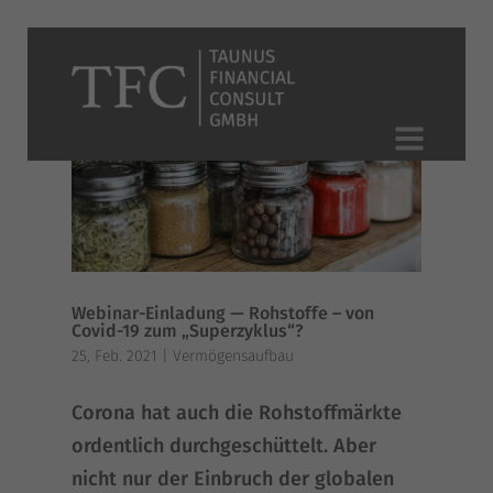
Webinar-Einladung — Rohstoffe – von
Covid-19 zum „Superzyklus“?
25, Feb. 2021
|
Vermögensaufbau
Coro­na hat auch die Roh­stoff­märk­te
ordent­lich durch­ge­schüt­telt. Aber
nicht nur der Ein­bruch der glo­ba­len