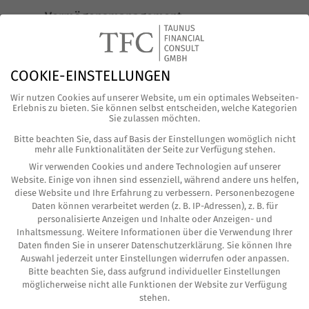
Vermögensmanagement
Archiv
COOKIE-EINSTELLUNGEN
Februar 2024
(2)
Wir nutzen Cookies auf unserer Website, um ein optimales Webseiten-
Januar 2024
(1)
Erlebnis zu bieten. Sie können selbst entscheiden, welche Kategorien
Sie zulassen möchten.
Dezember 2023
(1)
Bitte beachten Sie, dass auf Basis der Einstellungen womöglich nicht
mehr alle Funktionalitäten der Seite zur Verfügung stehen.
Oktober 2023
(1)
Wir verwenden Cookies und andere Technologien auf unserer
Website. Einige von ihnen sind essenziell, während andere uns helfen,
September 2023
(1)
diese Website und Ihre Erfahrung zu verbessern.
Personenbezogene
Daten können verarbeitet werden (z. B. IP-Adressen), z. B. für
Juli 2023
(1)
personalisierte Anzeigen und Inhalte oder Anzeigen- und
Inhaltsmessung.
Weitere Informationen über die Verwendung Ihrer
Juni 2023
(2)
Daten finden Sie in unserer
Datenschutzerklärung
.
Sie können Ihre
Auswahl jederzeit unter
Einstellungen
widerrufen oder anpassen.
Mai 2023
(2)
Bitte beachten Sie, dass aufgrund individueller Einstellungen
möglicherweise nicht alle Funktionen der Website zur Verfügung
Januar 2023
(1)
stehen.