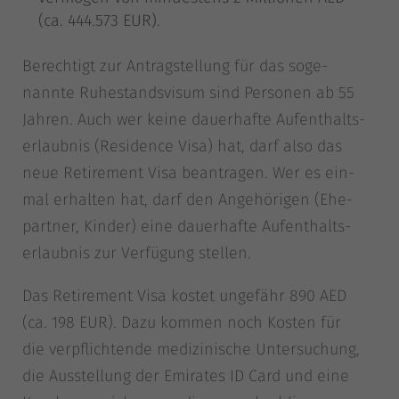
(ca. 444.573 EUR).
Berech­tigt zur Antrag­stel­lung für das soge­
nann­te Ruhe­stands­vi­sum sind Per­so­nen ab 55
Jah­ren. Auch wer kei­ne dau­er­haf­te Auf­ent­halts­
er­laub­nis (Resi­dence Visa) hat, darf also das
neue Reti­re­ment Visa bean­tra­gen. Wer es ein­
mal erhal­ten hat, darf den Ange­hö­ri­gen (Ehe­
part­ner, Kin­der) eine dau­er­haf­te Auf­ent­halts­
er­laub­nis zur Ver­fü­gung stellen.
Das Reti­re­ment Visa kos­tet unge­fähr 890 AED
(ca. 198 EUR). Dazu kom­men noch Kos­ten für
die ver­pflich­ten­de medi­zi­ni­sche Unter­su­chung,
die Aus­stel­lung der Emi­ra­tes ID Card und eine