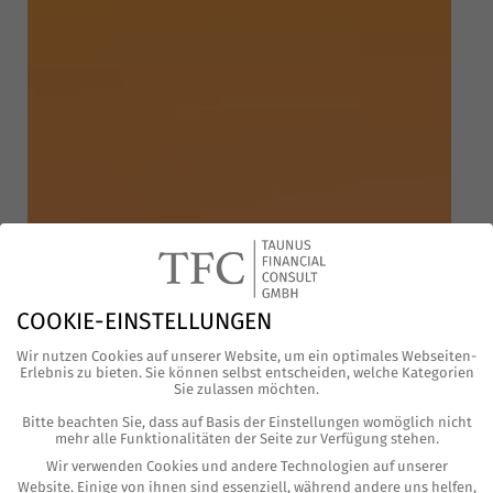
Den Lebens­abend in Dubai ver­brin­gen: Die­sen
COOKIE-EINSTELLUNGEN
Gedan­ken fin­den immer mehr Men­schen span­
Wir nutzen Cookies auf unserer Website, um ein optimales Webseiten-
nend. Die Regie­rung der Ver­ei­nig­ten Ara­bi­
Erlebnis zu bieten. Sie können selbst entscheiden, welche Kategorien
Sie zulassen möchten.
schen Emi­ra­te hat nun dar­auf reagiert und ein
Bitte beachten Sie, dass auf Basis der Einstellungen womöglich nicht
Visum für den Ruhe­stand ein­ge­führt. Das soll­
mehr alle Funktionalitäten der Seite zur Verfügung stehen.
ten Inter­es­sier­te wissen.
Wir verwenden Cookies und andere Technologien auf unserer
Website. Einige von ihnen sind essenziell, während andere uns helfen,