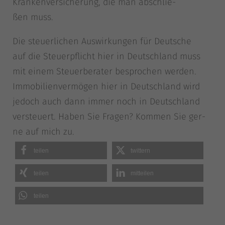
Kran­ken­ver­si­che­rung, die man abschlie­
ßen muss.
Die steu­er­li­chen Aus­wir­kun­gen für Deut­sche
auf die Steu­er­pflicht hier in Deutsch­land muss
mit einem Steu­er­be­ra­ter bespro­chen wer­den.
Immo­bi­li­en­ver­mö­gen hier in Deutsch­land wird
jedoch auch dann immer noch in Deutsch­land
ver­steu­ert. Haben Sie Fra­gen? Kom­men Sie ger­
ne auf mich zu.
tei­len
twit­tern
tei­len
mit­tei­len
tei­len