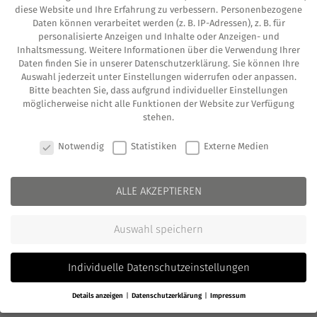
diese Website und Ihre Erfahrung zu verbessern.
Personenbezogene
Dubai ist vie­len Men­schen vor allem als
Daten können verarbeitet werden (z. B. IP-Adressen), z. B. für
Urlaubs­pa­ra­dies bekannt. Dabei dient Dubai
personalisierte Anzeigen und Inhalte oder Anzeigen- und
Inhaltsmessung.
Weitere Informationen über die Verwendung Ihrer
längst nicht mehr nur als Ort für einen kurz­
Daten finden Sie in unserer
Datenschutzerklärung
.
Sie können Ihre
wei­li­gen Auf­ent­halt. In den letz­ten Jah­ren hat
Auswahl jederzeit unter
Einstellungen
widerrufen oder anpassen.
Bitte beachten Sie, dass aufgrund individueller Einstellungen
sich jedoch Dubai zur Metro­po­le für Ruhe­ständ­
möglicherweise nicht alle Funktionen der Website zur Verfügung
stehen.
ler und Pri­va­tiers ent­wi­ckelt. Nicht nur das Wet­
COOKIE-EINSTELLUNGEN
ter son­dern auch der attrak­ti­ve Lebens­stil, die
Notwendig
Statistiken
Externe Medien
Gesund­heits- und die Well­ness­ver­sor­gung sind
ein wich­ti­ges Asset. Für die­se Grup­pe ist Dubai
ALLE AKZEPTIEREN
ein attrak­ti­ves Ziel, denn die VAE erhe­ben kei­
ne Ein­kom­mens­steu­er für Pri­vat­per­so­nen. Nun
Auswahl speichern
gibt es spe­zi­ell für die­se Inter­es­sier­ten das
neue Reti­re­ment Visa.
Individuelle Datenschutzeinstellungen
Details anzeigen
Datenschutzerklärung
Impressum
Sinn und Zweck des Ruhestand-Visums