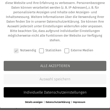
Oktober 2022
(1)
diese Website und Ihre Erfahrung zu verbessern.
Personenbezogene
Daten können verarbeitet werden (z. B. IP-Adressen), z. B. für
Juli 2022
(1)
personalisierte Anzeigen und Inhalte oder Anzeigen- und
Inhaltsmessung.
Weitere Informationen über die Verwendung Ihrer
Mai 2022
(1)
Daten finden Sie in unserer
Datenschutzerklärung
.
Sie können Ihre
Auswahl jederzeit unter
Einstellungen
widerrufen oder anpassen.
April 2022
(1)
Bitte beachten Sie, dass aufgrund individueller Einstellungen
möglicherweise nicht alle Funktionen der Website zur Verfügung
März 2022
(3)
stehen.
COOKIE-EINSTELLUNGEN
Februar 2022
(2)
Notwendig
Statistiken
Externe Medien
Januar 2022
(1)
ALLE AKZEPTIEREN
Dezember 2021
(3)
November 2021
(2)
Auswahl speichern
Oktober 2021
(4)
Individuelle Datenschutzeinstellungen
August 2021
(1)
Details anzeigen
Datenschutzerklärung
Impressum
Juni 2021
(3)