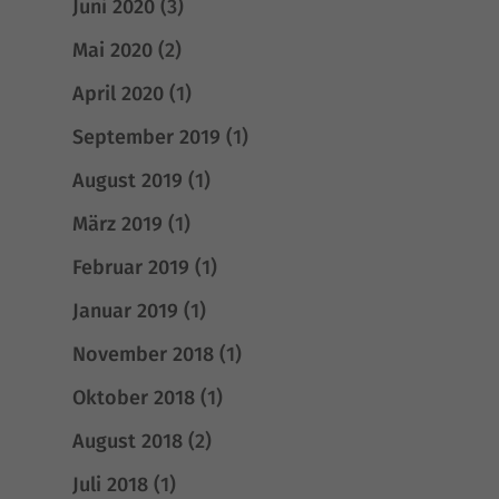
Juni 2020
(3)
ermöglichen beispielsweise sicherheitsrelevante Funktionalitäten.
Essenzielle Cookies ermöglichen grundlegende Funktionen und sind für die
Mai 2020
(2)
einwandfreie Funktion der Website erforderlich.
Cookie-Informationen anzeigen
April 2020
(1)
Stat
Statistiken (1)
September 2019
(1)
Statistik Cookies erfassen Informationen anonym. Diese Informationen helfen
August 2019
(1)
uns zu verstehen, wie unsere Besucher unsere Website nutzen.
Cookie-Informationen anzeigen
März 2019
(1)
Exte
Externe Medien (4)
Februar 2019
(1)
Inhalte von Videoplattformen und Social-Media-Plattformen werden
Januar 2019
(1)
standardmäßig blockiert. Wenn Cookies von externen Medien akzeptiert
werden, bedarf der Zugriff auf diese Inhalte keiner manuellen Einwilligung
November 2018
(1)
mehr.
Cookie-Informationen anzeigen
Oktober 2018
(1)
Datenschutzerklärung
Impressum
August 2018
(2)
Juli 2018
(1)