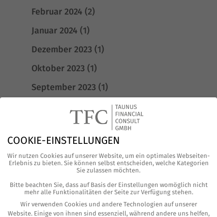
Februar 2024
(2)
Januar 2024
(1)
Dezember 2023
(1)
Oktober 2023
(1)
September 2023
(1)
Juli 2023
(1)
Juni 2023
(2)
COOKIE-EINSTELLUNGEN
Mai 2023
(2)
Wir nutzen Cookies auf unserer Website, um ein optimales Webseiten-
Januar 2023
(1)
Erlebnis zu bieten. Sie können selbst entscheiden, welche Kategorien
Sie zulassen möchten.
Dezember 2022
(1)
Bitte beachten Sie, dass auf Basis der Einstellungen womöglich nicht
mehr alle Funktionalitäten der Seite zur Verfügung stehen.
November 2022
(2)
Wir verwenden Cookies und andere Technologien auf unserer
Website. Einige von ihnen sind essenziell, während andere uns helfen,