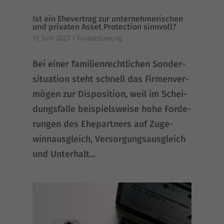
Ist ein Ehevertrag zur unternehmerischen
und privaten Asset Protection sinnvoll?
11, Juni 2021
|
Finanzplanung
Bei einer fami­li­en­recht­li­chen Son­der­
si­tua­ti­on steht schnell das Fir­men­ver­
mö­gen zur Dis­po­si­ti­on, weil im Schei­
dungs­fal­le bei­spiels­wei­se hohe For­de­
run­gen des Ehe­part­ners auf Zuge­
winn­aus­gleich, Ver­sor­gungs­aus­gleich
und Unter­halt...