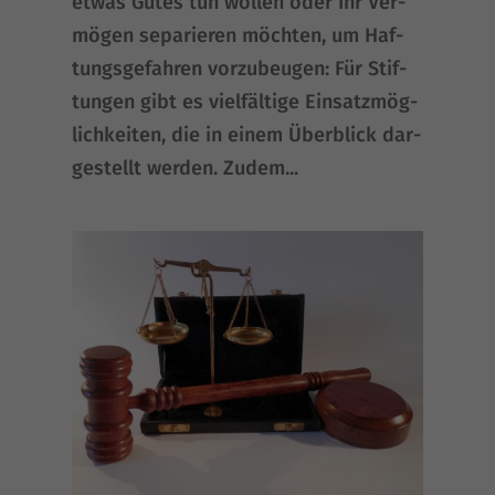
etwas Gutes tun wol­len oder Ihr Ver­
mö­gen sepa­rie­ren möch­ten, um Haf­
tungs­ge­fah­ren vor­zu­beu­gen: Für Stif­
tun­gen gibt es viel­fäl­ti­ge Ein­satz­mög­
lich­kei­ten, die in einem Über­blick dar­
ge­stellt wer­den. Zudem...