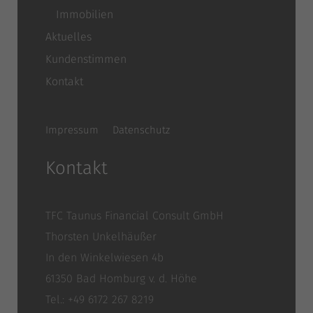
Immobilien
Aktuelles
Kundenstimmen
Kontakt
Impressum
Datenschutz
Kontakt
TFC Taunus Financial Consult GmbH
Thorsten Unkelhäußer
In den Winkelwiesen 4b
61350 Bad Homburg v. d. Höhe
Tel.: +49 6172 267 8219