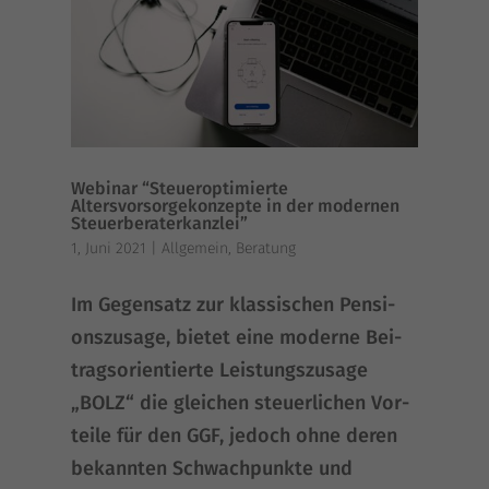
Webinar “Steueroptimierte
Altersvorsorgekonzepte in der modernen
Steuerberaterkanzlei”
1, Juni 2021
|
Allgemein
,
Beratung
Im Gegen­satz zur klas­si­schen Pen­si­
ons­zu­sa­ge, bie­tet eine moder­ne Bei­
trags­ori­en­tier­te Leis­tungs­zu­sa­ge
„BOLZ“ die glei­chen steu­er­li­chen Vor­
tei­le für den GGF, jedoch ohne deren
bekann­ten Schwach­punk­te und