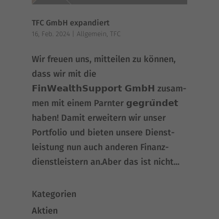
TFC GmbH expandiert
16, Feb. 2024
|
Allgemein
,
TFC
Wir freu­en uns, mit­tei­len zu kön­nen,
dass wir mit die
𝗙𝗶𝗻𝗪𝗲𝗮𝗹𝘁𝗵𝗦𝘂𝗽𝗽𝗼𝗿𝘁 𝗚𝗺𝗯𝗛 zusam­
men mit einem Parn­ter 𝗴𝗲𝗴𝗿𝘂̈𝗻𝗱𝗲𝘁
haben! Damit erwei­tern wir unser
Port­fo­lio und bie­ten unse­re Dienst­
leis­tung nun auch ande­ren Finanz­
dienst­leis­tern an.Aber das ist nicht...
Kategorien
Aktien