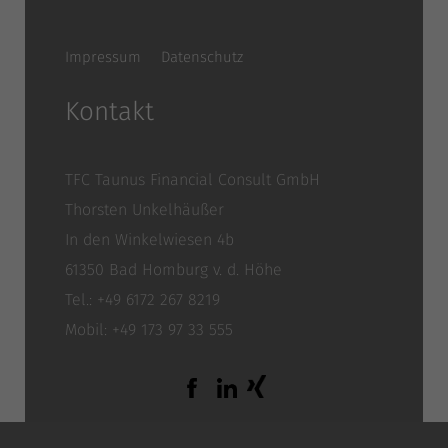
Impressum
Datenschutz
Kontakt
TFC Taunus Financial Consult GmbH
Thorsten Unkelhäußer
In den Winkelwiesen 4b
61350 Bad Homburg v. d. Höhe
Tel.: +49 6172 267 8219
Mobil: +49 173 97 33 555