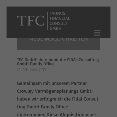
TFC GmbH übernimmt die FIDAL-Consulting
GmbH Family Office
23, Feb. 2024
|
TFC
Gemein­sam mit unse­rem Part­ner
Crow­ley Ver­mö­gens­pla­nungs GmbH
haben wir erfolg­reich die Fidal Con­sul­
ting GmbH Fami­ly Office
übernommen.Diese Akqui­si­ti­on mar­