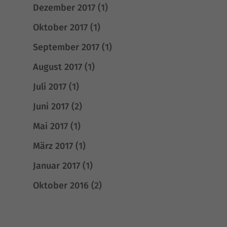
werden, bedarf der Zugriff auf diese Inhalte keiner manuellen Einwilligung
Dezember 2017
(1)
mehr.
Oktober 2017
(1)
Cookie-Informationen anzeigen
Datenschutzerklärung
Impressum
September 2017
(1)
August 2017
(1)
Juli 2017
(1)
Juni 2017
(2)
Mai 2017
(1)
März 2017
(1)
Januar 2017
(1)
Oktober 2016
(2)