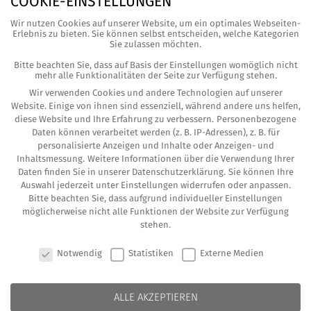
COOKIE-EINSTELLUNGEN
März 2022
(3)
Wir nutzen Cookies auf unserer Website, um ein optimales Webseiten-
Erlebnis zu bieten. Sie können selbst entscheiden, welche Kategorien
Sie zulassen möchten.
Februar 2022
(2)
Bitte beachten Sie, dass auf Basis der Einstellungen womöglich nicht
Januar 2022
(1)
mehr alle Funktionalitäten der Seite zur Verfügung stehen.
Wir verwenden Cookies und andere Technologien auf unserer
Dezember 2021
(3)
Website. Einige von ihnen sind essenziell, während andere uns helfen,
diese Website und Ihre Erfahrung zu verbessern.
Personenbezogene
November 2021
(2)
Daten können verarbeitet werden (z. B. IP-Adressen), z. B. für
personalisierte Anzeigen und Inhalte oder Anzeigen- und
Oktober 2021
(4)
Inhaltsmessung.
Weitere Informationen über die Verwendung Ihrer
Daten finden Sie in unserer
Datenschutzerklärung
.
Sie können Ihre
August 2021
(1)
Auswahl jederzeit unter
Einstellungen
widerrufen oder anpassen.
Bitte beachten Sie, dass aufgrund individueller Einstellungen
Juni 2021
(3)
möglicherweise nicht alle Funktionen der Website zur Verfügung
stehen.
Mai 2021
(4)
COOKIE-EINSTELLUNGEN
Notwendig
Statistiken
Externe Medien
April 2021
(6)
März 2021
(2)
ALLE AKZEPTIEREN