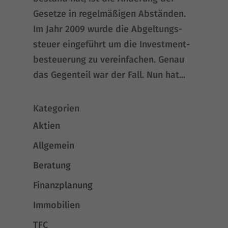
Geset­ze in regel­mä­ßi­gen Abständen.
Im Jahr 2009 wur­de die Abgel­tungs­
steu­er ein­ge­führt um die Invest­ment­
be­steue­rung zu ver­ein­fa­chen. Genau
das Gegen­teil war der Fall. Nun hat...
Kategorien
Aktien
Allgemein
Beratung
Finanzplanung
Immobilien
TFC