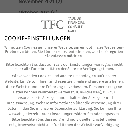
November 2021
(2)
Oktober 2021
(4)
August 2021
(1)
Juni 2021
(3)
COOKIE-EINSTELLUNGEN
Mai 2021
(4)
Wir nutzen Cookies auf unserer Website, um ein optimales Webseiten-
Erlebnis zu bieten. Sie können selbst entscheiden, welche Kategorien
Sie zulassen möchten.
April 2021
(6)
Bitte beachten Sie, dass auf Basis der Einstellungen womöglich nicht
März 2021
(2)
mehr alle Funktionalitäten der Seite zur Verfügung stehen.
Wir verwenden Cookies und andere Technologien auf unserer
Februar 2021
(4)
Website. Einige von ihnen sind essenziell, während andere uns helfen,
diese Website und Ihre Erfahrung zu verbessern.
Personenbezogene
Januar 2021
(2)
Daten können verarbeitet werden (z. B. IP-Adressen), z. B. für
personalisierte Anzeigen und Inhalte oder Anzeigen- und
Dezember 2020
(2)
Inhaltsmessung.
Weitere Informationen über die Verwendung Ihrer
Daten finden Sie in unserer
Datenschutzerklärung
.
Sie können Ihre
November 2020
(2)
Auswahl jederzeit unter
Einstellungen
widerrufen oder anpassen.
Bitte beachten Sie, dass aufgrund individueller Einstellungen
Oktober 2020
(1)
möglicherweise nicht alle Funktionen der Website zur Verfügung