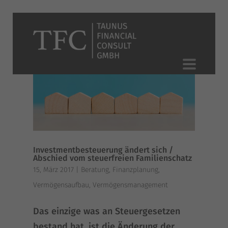
Investmentbesteuerung ändert sich /
Abschied vom steuerfreien Familienschatz
15, März 2017
|
Beratung
,
Finanzplanung
,
Vermögensaufbau
,
Vermögensmanagement
Das ein­zi­ge was an Steu­er­ge­set­zen
bestand hat, ist die Ände­rung der