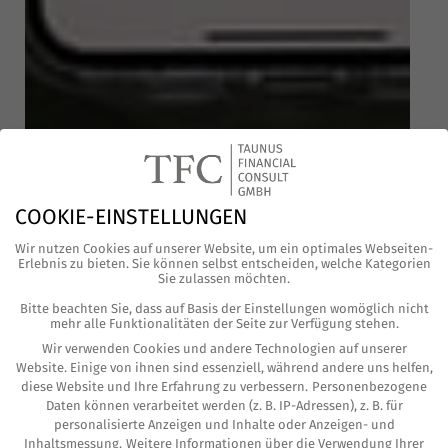
COOKIE-EINSTELLUNGEN
Wir nutzen Cookies auf unserer Website, um ein optimales Webseiten-
Erlebnis zu bieten. Sie können selbst entscheiden, welche Kategorien
Sie zulassen möchten.
Bitte beachten Sie, dass auf Basis der Einstellungen womöglich nicht
mehr alle Funktionalitäten der Seite zur Verfügung stehen.
Ab März 2021 sol­len Sie als Anle­ger ent­schei­
Wir verwenden Cookies und andere Technologien auf unserer
den, ob Ihre Anla­gen nach­hal­tig und nach ESG
Website. Einige von ihnen sind essenziell, während andere uns helfen,
Vor­ga­ben erfol­gen sollen.
diese Website und Ihre Erfahrung zu verbessern.
Personenbezogene
Daten können verarbeitet werden (z. B. IP-Adressen), z. B. für
personalisierte Anzeigen und Inhalte oder Anzeigen- und
Wir möch­ten der Fra­ge nach­ge­hen, in wel­chem
Inhaltsmessung.
Weitere Informationen über die Verwendung Ihrer