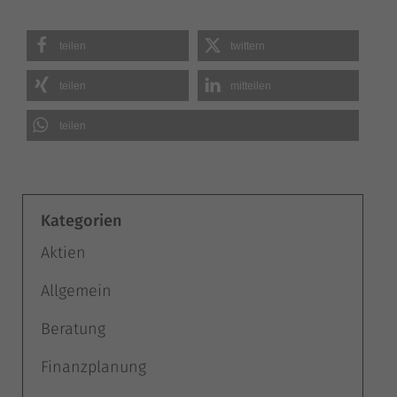
tei­len
twit­tern
tei­len
mit­tei­len
tei­len
Kategorien
Aktien
Allgemein
Beratung
Finanzplanung