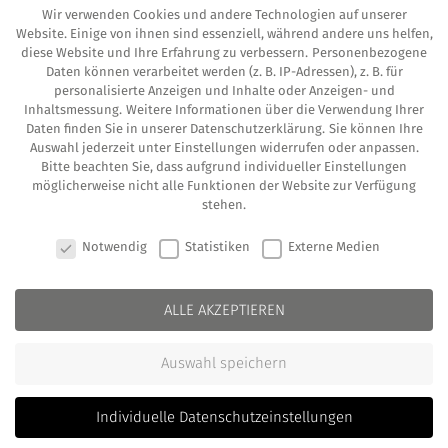
CERTIFIED FINANCIAL PLANNER® als Qua­li­täts­
Wir verwenden Cookies und andere Technologien auf unserer
mar­ke bringt Licht in das Berat­er­di­ckicht. Über
Website. Einige von ihnen sind essenziell, während andere uns helfen,
diese Website und Ihre Erfahrung zu verbessern.
Personenbezogene
1.500 CFP®-Zertifikatsträger gibt es mitt­ler­wei­le
Daten können verarbeitet werden (z. B. IP-Adressen), z. B. für
in Deutsch­land, denen Sie sich anver­trau­en
personalisierte Anzeigen und Inhalte oder Anzeigen- und
Inhaltsmessung.
Weitere Informationen über die Verwendung Ihrer
können.
Daten finden Sie in unserer
Datenschutzerklärung
.
Sie können Ihre
Auswahl jederzeit unter
Einstellungen
widerrufen oder anpassen.
Für die­se aus­ge­wähl­ten Fach­leu­te gilt: Sie
Bitte beachten Sie, dass aufgrund individueller Einstellungen
möglicherweise nicht alle Funktionen der Website zur Verfügung
haben ihre beruf­li­che Qua­li­fi­ka­ti­on und ihren
stehen.
ethi­schen Ansatz ein­drucks­voll unter Beweis
COOKIE-EINSTELLUNGEN
Notwendig
Statistiken
Externe Medien
gestellt, ihre Erfah­run­gen und Kom­pe­tenz auf
dem Gebiet der ganz­heit­li­chen Finanz­pla­nung
ALLE AKZEPTIEREN
nach­ge­wie­sen und befol­gen die Ver­pflich­tung
zur stän­di­gen Wei­ter­bil­dung, um ihr aktu­el­les
Auswahl speichern
Wis­sen für ihre Kun­den bes­tens ein­set­zen zu
können.
Individuelle Datenschutzeinstellungen