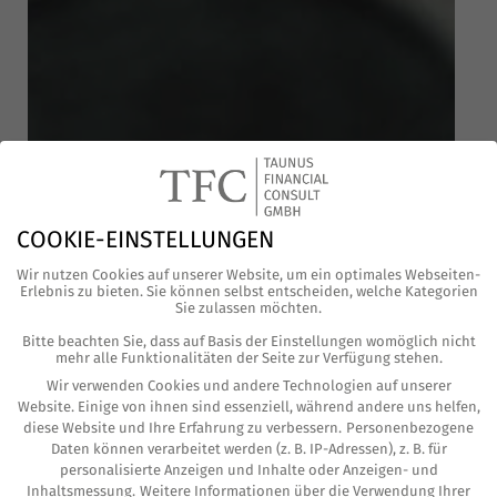
COOKIE-EINSTELLUNGEN
Wir nutzen Cookies auf unserer Website, um ein optimales Webseiten-
Erlebnis zu bieten. Sie können selbst entscheiden, welche Kategorien
Sie zulassen möchten.
Bitte beachten Sie, dass auf Basis der Einstellungen womöglich nicht
mehr alle Funktionalitäten der Seite zur Verfügung stehen.
Wir verwenden Cookies und andere Technologien auf unserer
Website. Einige von ihnen sind essenziell, während andere uns helfen,
Der Kauf oder Ver­kauf eines inha­ber­ge­führ­ten
diese Website und Ihre Erfahrung zu verbessern.
Personenbezogene
Daten können verarbeitet werden (z. B. IP-Adressen), z. B. für
mit­tel­stän­di­schen Unter­neh­mens ist eine ganz
personalisierte Anzeigen und Inhalte oder Anzeigen- und
Inhaltsmessung.
Weitere Informationen über die Verwendung Ihrer
beson­de­re M&A‑Transaktion. Wir wol­len aus