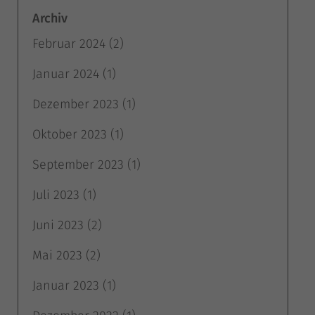
Archiv
Stat
Statistiken (1)
Februar 2024
(2)
Statistik Cookies erfassen Informationen anonym. Diese Informationen helfen
uns zu verstehen, wie unsere Besucher unsere Website nutzen.
Januar 2024
(1)
Cookie-Informationen anzeigen
Dezember 2023
(1)
Exte
Externe Medien (4)
Oktober 2023
(1)
Inhalte von Videoplattformen und Social-Media-Plattformen werden
standardmäßig blockiert. Wenn Cookies von externen Medien akzeptiert
werden, bedarf der Zugriff auf diese Inhalte keiner manuellen Einwilligung
September 2023
(1)
mehr.
Cookie-Informationen anzeigen
Juli 2023
(1)
Datenschutzerklärung
Impressum
Juni 2023
(2)
Mai 2023
(2)
Januar 2023
(1)