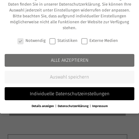
Daten finden Sie in unserer
Datenschutzerklärung
.
Sie können Ihre
unse­ren Erfah­run­gen mit sol­chen Trans­ak­ti­on
Auswahl jederzeit unter
Einstellungen
widerrufen oder anpassen.
Bitte beachten Sie, dass aufgrund individueller Einstellungen
berich­ten und eini­ge hof­fent­lich hilf­rei­che
möglicherweise nicht alle Funktionen der Website zur Verfügung
Erkennt­nis­se tei­len. Wir freu­en uns, Herrn
stehen.
Bern­hard Klu­ge von Coven­dit GmbH für die­ses
COOKIE-EINSTELLUNGEN
Notwendig
Statistiken
Externe Medien
Web­i­nar gewin­nen zu können.
ALLE AKZEPTIEREN
ANMELDUNG
Auswahl speichern
tei­len
twit­tern
Individuelle Datenschutzeinstellungen
tei­len
mit­tei­len
Details anzeigen
Datenschutzerklärung
Impressum
tei­len
Datenschutzeinstellungen