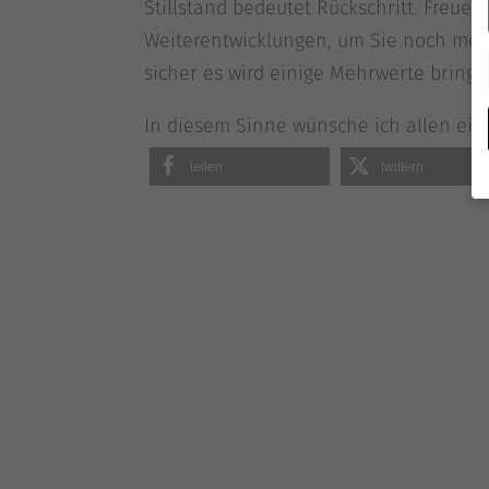
Still­stand bedeu­tet Rück­schritt. Freu­en 
Wei­ter­ent­wick­lun­gen, um Sie noch me
sicher es wird eini­ge Mehr­wer­te bringe
In die­sem Sin­ne wün­sche ich allen ein 
tei­len
twit­tern