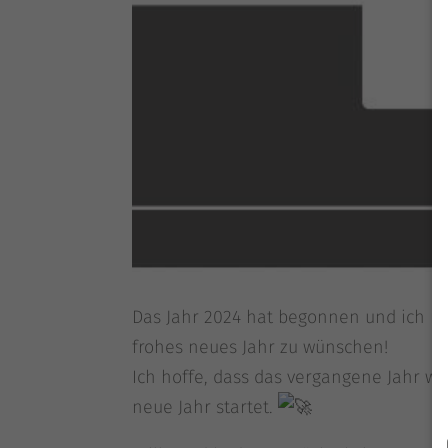
Das Jahr 2024 hat begon­nen und ich möc
fro­hes neu­es Jahr zu wün­schen!
Ich hof­fe, dass das ver­gan­ge­ne Jahr wa
neue Jahr startet.