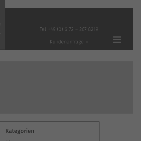
n
Tel +49 (0) 6172 – 267 8219
»
Kundenanfrage »
Kategorien