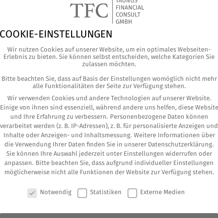
COOKIE-EINSTELLUNGEN
Wir nutzen Cookies auf unserer Website, um ein optimales Webseiten-
Erlebnis zu bieten. Sie können selbst entscheiden, welche Kategorien Sie
zulassen möchten.
Bitte beachten Sie, dass auf Basis der Einstellungen womöglich nicht mehr
alle Funktionalitäten der Seite zur Verfügung stehen.
Wir verwenden Cookies und andere Technologien auf unserer Website.
Einige von ihnen sind essenziell, während andere uns helfen, diese Websit
und Ihre Erfahrung zu verbessern.
Personenbezogene Daten können
verarbeitet werden (z. B. IP-Adressen), z. B. für personalisierte Anzeigen und
Inhalte oder Anzeigen- und Inhaltsmessung.
Weitere Informationen über
die Verwendung Ihrer Daten finden Sie in unserer
Datenschutzerklärung
.
h­te die­se Gele­gen­heit nut­zen, um allen ein
Sie können Ihre Auswahl jederzeit unter
Einstellungen
widerrufen oder
anpassen.
Bitte beachten Sie, dass aufgrund individueller Einstellungen
möglicherweise nicht alle Funktionen der Website zur Verfügung stehen.
r erfolg­reich und Sie sind vol­ler Ener­gie in das
COOKIE-EINSTELLUNGEN
Notwendig
Statistiken
Externe Medien