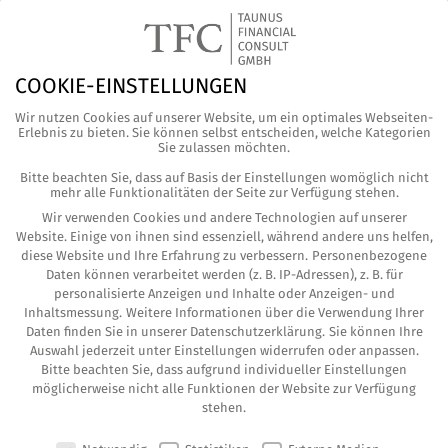
COOKIE-EINSTELLUNGEN
Wir nutzen Cookies auf unserer Website, um ein optimales Webseiten-
Erlebnis zu bieten. Sie können selbst entscheiden, welche Kategorien
Sie zulassen möchten.
Bitte beachten Sie, dass auf Basis der Einstellungen womöglich nicht
mehr alle Funktionalitäten der Seite zur Verfügung stehen.
Wir verwenden Cookies und andere Technologien auf unserer
Wir wün­schen allen Kun­den, Freun­den und
Website. Einige von ihnen sind essenziell, während andere uns helfen,
Geschäfts­part­nern von Her­zen glück­li­che, schö­
diese Website und Ihre Erfahrung zu verbessern.
Personenbezogene
Daten können verarbeitet werden (z. B. IP-Adressen), z. B. für
ne und in die­sen Zei­ten vor allem gesun­de
personalisierte Anzeigen und Inhalte oder Anzeigen- und
Oster­ta­ge!
#hap­pye­as­ter
Inhaltsmessung.
Weitere Informationen über die Verwendung Ihrer
Daten finden Sie in unserer
Datenschutzerklärung
.
Sie können Ihre
Auswahl jederzeit unter
Einstellungen
widerrufen oder anpassen.
tei­len
twit­tern
Bitte beachten Sie, dass aufgrund individueller Einstellungen
möglicherweise nicht alle Funktionen der Website zur Verfügung
tei­len
mit­tei­len
stehen.
COOKIE-EINSTELLUNGEN
tei­len