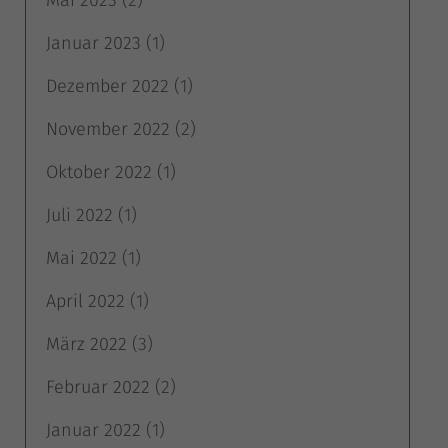
Mai 2023
(2)
Exte
Externe Medien (4)
Januar 2023
(1)
Inhalte von Videoplattformen und Social-Media-Plattformen werden
standardmäßig blockiert. Wenn Cookies von externen Medien akzeptiert
Dezember 2022
(1)
werden, bedarf der Zugriff auf diese Inhalte keiner manuellen Einwilligung
mehr.
November 2022
(2)
Cookie-Informationen anzeigen
Oktober 2022
(1)
Datenschutzerklärung
Impressum
Juli 2022
(1)
Mai 2022
(1)
April 2022
(1)
März 2022
(3)
Februar 2022
(2)
Januar 2022
(1)