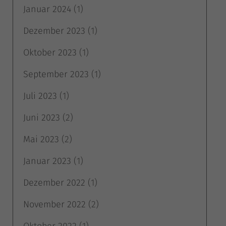
Stat
Statistiken (1)
Januar 2024
(1)
Statistik Cookies erfassen Informationen anonym. Diese Informationen helfen
Dezember 2023
(1)
uns zu verstehen, wie unsere Besucher unsere Website nutzen.
Cookie-Informationen anzeigen
Oktober 2023
(1)
Exte
Externe Medien (4)
September 2023
(1)
Inhalte von Videoplattformen und Social-Media-Plattformen werden
standardmäßig blockiert. Wenn Cookies von externen Medien akzeptiert
Juli 2023
(1)
werden, bedarf der Zugriff auf diese Inhalte keiner manuellen Einwilligung
mehr.
Juni 2023
(2)
Cookie-Informationen anzeigen
Datenschutzerklärung
Impressum
Mai 2023
(2)
Januar 2023
(1)
Dezember 2022
(1)
November 2022
(2)
Oktober 2022
(1)