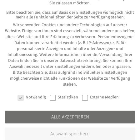
Sie zulassen möchten.
Bitte beachten Sie, dass auf Basis der Einstellungen womöglich nicht
mehr alle Funktionalitäten der Seite zur Verfügung stehen.
Wir verwenden Cookies und andere Technologien auf unserer
Wir freu­en uns Sie zu unse­rem Web­i­nar mit
Website. Einige von ihnen sind essenziell, während andere uns helfen,
Herrn Ste­fan Sku­lesch, Rechts­an­walt und
diese Website und Ihre Erfahrung zu verbessern.
Personenbezogene
Daten können verarbeitet werden (z. B. IP-Adressen), z. B. für
Notar, Steu­er­be­ra­ter der Kanz­lei SKW Schwarz
personalisierte Anzeigen und Inhalte oder Anzeigen- und
Rechts­an­wäl­te Steu­er­be­ra­ter Wirt­schafts­prü­fer
Inhaltsmessung.
Weitere Informationen über die Verwendung Ihrer
Daten finden Sie in unserer
Datenschutzerklärung
.
Sie können Ihre
Part­ner­schaft mbB ein­zu­la­den. In sei­nem Vor­
Auswahl jederzeit unter
Einstellungen
widerrufen oder anpassen.
trag wird Herr Sku­lesch auf den unter­schied­li­
Bitte beachten Sie, dass aufgrund individueller Einstellungen
möglicherweise nicht alle Funktionen der Website zur Verfügung
chen Hand­lungs­be­darf bei der Nach­fol­ge zu
stehen.
Leb­zei­ten und von Tode wegen bei den nach­
COOKIE-EINSTELLUNGEN
Notwendig
Statistiken
Externe Medien
fol­gen­den The­men eingehen:
meh­re­ren Nach­kom­men (ehe­lich und/oder
ALLE AKZEPTIEREN
unehelich)
Patch­work
Auswahl speichern
„Sor­gen­kin­dern“