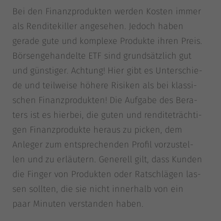
Bei den Finanz­pro­duk­ten wer­den Kos­ten immer
als Ren­di­te­kil­ler ange­se­hen. Jedoch haben
gera­de gute und kom­ple­xe Pro­duk­te ihren Preis.
Bör­sen­ge­han­del­te ETF sind grund­sätz­lich gut
und güns­ti­ger. Ach­tung! Hier gibt es Unter­schie­
de und teil­wei­se höhe­re Risi­ken als bei klas­si­
schen Finanz­pro­duk­ten! Die Auf­ga­be des Bera­
ters ist es hier­bei, die guten und ren­di­te­träch­ti­
gen Finanz­pro­duk­te her­aus zu picken, dem
Anle­ger zum ent­spre­chen­den Pro­fil vor­zu­stel­
len und zu erläu­tern. Gene­rell gilt, dass Kun­den
die Fin­ger von Pro­duk­ten oder Rat­schlä­gen las­
sen soll­ten, die sie nicht inner­halb von ein
paar Minu­ten ver­stan­den haben.