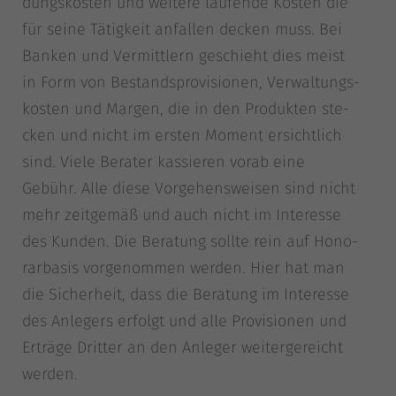
dungs­kos­ten und wei­te­re lau­fen­de Kos­ten die
Datenschutzerklärung
Impressum
für sei­ne Tätig­keit anfal­len decken muss. Bei
Ban­ken und Ver­mitt­lern geschieht dies meist
in Form von Bestands­pro­vi­sio­nen, Ver­wal­tungs­
kos­ten und Mar­gen, die in den Pro­duk­ten ste­
cken und nicht im ers­ten Moment ersicht­lich
sind. Vie­le Bera­ter kas­sie­ren vor­ab eine
Gebühr. Alle die­se Vor­ge­hens­wei­sen sind nicht
mehr zeit­ge­mäß und auch nicht im Inter­es­se
des Kun­den. Die Bera­tung soll­te rein auf Hono­
rar­ba­sis vor­ge­nom­men wer­den. Hier hat man
die Sicher­heit, dass die Bera­tung im Inter­es­se
des Anle­gers erfolgt und alle Pro­vi­sio­nen und
Erträ­ge Drit­ter an den Anle­ger wei­ter­ge­reicht
werden.