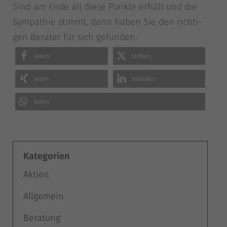
Sind am Ende all die­se Punk­te erfüllt und die
Sym­pa­thie stimmt, dann haben Sie den rich­ti­
gen Bera­ter für sich gefunden.
tei­len
twit­tern
tei­len
mit­tei­len
tei­len
Kategorien
Aktien
Allgemein
Beratung