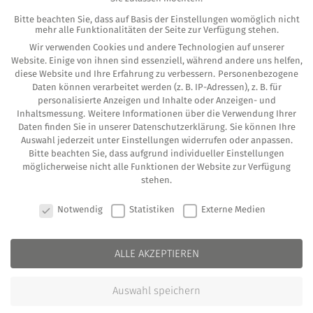
gen gemacht. Vie­le set­zen daher auf Ver­mö­
Bitte beachten Sie, dass auf Basis der Einstellungen womöglich nicht
gens­be­ra­ter. Doch wie fin­de ich einen guten
mehr alle Funktionalitäten der Seite zur Verfügung stehen.
Wir verwenden Cookies und andere Technologien auf unserer
Ver­mö­gens­be­ra­ter und was macht einen guten
Website. Einige von ihnen sind essenziell, während andere uns helfen,
Bera­ter aus”
diese Website und Ihre Erfahrung zu verbessern.
Personenbezogene
Daten können verarbeitet werden (z. B. IP-Adressen), z. B. für
personalisierte Anzeigen und Inhalte oder Anzeigen- und
Man erkennt einen seriö­sen Ver­mö­gens­be­ra­ter
Inhaltsmessung.
Weitere Informationen über die Verwendung Ihrer
in ers­ter Linie dar­an, dass er eine Zulas­sung
Daten finden Sie in unserer
Datenschutzerklärung
.
Sie können Ihre
Auswahl jederzeit unter
Einstellungen
widerrufen oder anpassen.
gemäß dem Kre­dit­we­sen­ge­setz hat, die von der
Bitte beachten Sie, dass aufgrund individueller Einstellungen
möglicherweise nicht alle Funktionen der Website zur Verfügung
Bun­des­an­stalt für Finanz­dienst­leis­tung ver­ge­
stehen.
ben und beauf­sich­tigt wird. Ent­spre­chen­de
COOKIE-EINSTELLUNGEN
Notwendig
Statistiken
Externe Medien
Anfor­de­run­gen müs­sen hier erfüllt sein. Dane­
ben exis­tie­ren aber auch Finanz­ver­mitt­ler, die
kei­ne KWG-Lizenz benötigen.
ALLE AKZEPTIEREN
Den ver­trau­ens­vol­len und seriö­sen Ver­mö­gens­
Auswahl speichern
be­ra­ter kann man schon rela­tiv schnell bei