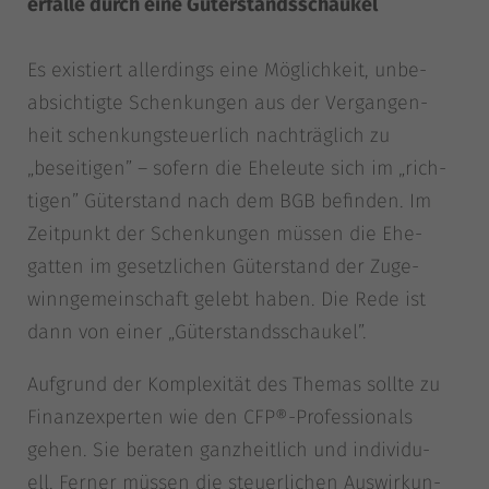
er­fal­le durch eine Güter­stands­schau­kel
Es exis­tiert aller­dings eine Mög­lich­keit, unbe­
ab­sich­tig­te Schen­kun­gen aus der Ver­gan­gen­
heit schen­kung­steu­er­lich nach­träg­lich zu
„besei­ti­gen” – sofern die Ehe­leu­te sich im „rich­
ti­gen” Güter­stand nach dem BGB befin­den. Im
Zeit­punkt der Schen­kun­gen müs­sen die Ehe­
gat­ten im gesetz­li­chen Güter­stand der Zuge­
winn­ge­mein­schaft gelebt haben. Die Rede ist
dann von einer „Güter­stands­schau­kel”.
Auf­grund der Kom­ple­xi­tät des The­mas soll­te zu
Finanz­ex­per­ten wie den CFP®-Professionals
gehen. Sie bera­ten ganz­heit­lich und indi­vi­du­
ell. Fer­ner müs­sen die steu­er­li­chen Aus­wir­kun­