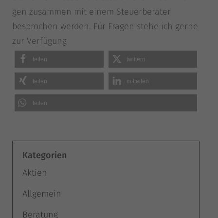
gen zusam­men mit einem Steu­er­be­ra­ter
bespro­chen wer­den. Für Fra­gen ste­he ich ger­ne
zur Verfügung
tei­len
twit­tern
tei­len
mit­tei­len
tei­len
Kategorien
Aktien
Allgemein
Beratung