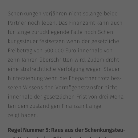
Schen­kun­gen ver­jäh­ren nicht solan­ge bei­de
Part­ner noch leben. Das Finanz­amt kann auch
für lan­ge zurück­lie­gen­de Fäl­le noch Schen­
kungs­steu­er fest­set­zen wenn der gesetz­li­che
Frei­be­trag von 500.000 Euro inner­halb von
zehn Jah­ren über­schrit­ten wird. Zudem droht
eine straf­recht­li­che Ver­fol­gung wegen Steu­er­
hin­ter­zie­hung wenn die Ehe­part­ner trotz bes­
se­ren Wis­sens den Ver­mö­gen­s­trans­fer nicht
inner­halb der gesetz­li­chen Frist von drei Mona­
ten dem zustän­di­gen Finanz­amt ange­
zeigt haben.
Regel Num­mer 5: Raus aus der Schen­kung­steu­