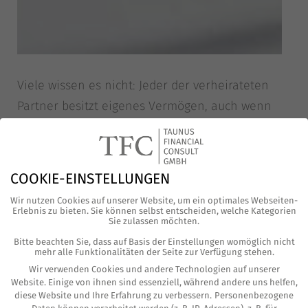
Vie­le wis­sen es nicht: Jeder der ver­hei­ra­te­ten
Part­ner besitzt eige­nes Ver­mö­gen, auch wenn
sie im gesetz­li­chen Güter­stand, der so genann­
ten Zuge­winn­ge­mein­schaft, zusam­men­le­ben.
Ein Gemein­schafts­kon­to ist daher für vie­le Ehe­
COOKIE-EINSTELLUNGEN
paa­re eben­so selbst­ver­ständ­lich wie tückisch.
Wir nutzen Cookies auf unserer Website, um ein optimales Webseiten-
Hohe Zah­lungs­ein­gän­ge, egal ob Erb­schaft,
Erlebnis zu bieten. Sie können selbst entscheiden, welche Kategorien
Sie zulassen möchten.
Abfin­dung, Boni oder Divi­den­den und Ver­äu­ße­
Bitte beachten Sie, dass auf Basis der Einstellungen womöglich nicht
rungs­er­lö­se rufen immer häu­fi­ger den Fis­kus
mehr alle Funktionalitäten der Seite zur Verfügung stehen.
auf den Plan. Denn die Finanz­ver­wal­tung sieht
Wir verwenden Cookies und andere Technologien auf unserer
Website. Einige von ihnen sind essenziell, während andere uns helfen,
in Ein­zah­lun­gen auf ein Gemein­schafts­kon­to
diese Website und Ihre Erfahrung zu verbessern.
Personenbezogene