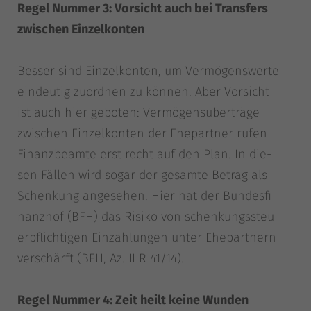
Regel Num­mer 3: Vor­sicht auch bei Trans­fers
zwi­schen Ein­zel­kon­ten
Bes­ser sind Ein­zel­kon­ten, um Ver­mö­gens­wer­te
ein­deu­tig zuord­nen zu kön­nen. Aber Vor­sicht
ist auch hier gebo­ten: Ver­mö­gens­über­trä­ge
zwi­schen Ein­zel­kon­ten der Ehe­part­ner rufen
Finanz­be­am­te erst recht auf den Plan. In die­
sen Fäl­len wird sogar der gesam­te Betrag als
Schen­kung ange­se­hen. Hier hat der Bun­des­fi­
nanz­hof (BFH) das Risi­ko von schen­kungs­steu­
er­pflich­ti­gen Ein­zah­lun­gen unter Ehe­part­nern
ver­schärft (BFH, Az. II R 41/14).
Regel Num­mer 4: Zeit heilt kei­ne Wun­den