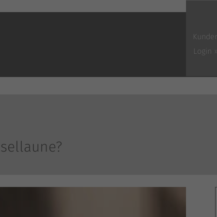
Kunde
Login 
hsellaune?