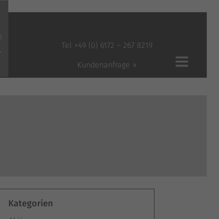
n
Tel +49 (0) 6172 – 267 8219
»
Kundenanfrage »
Kategorien