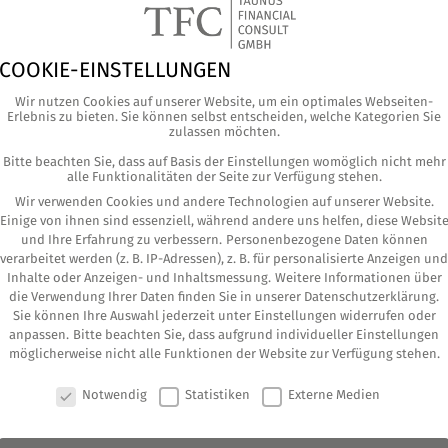
COOKIE-EINSTELLUNGEN
Wir nutzen Cookies auf unserer Website, um ein optimales Webseiten-
Erlebnis zu bieten. Sie können selbst entscheiden, welche Kategorien Sie
zulassen möchten.
Bitte beachten Sie, dass auf Basis der Einstellungen womöglich nicht mehr
alle Funktionalitäten der Seite zur Verfügung stehen.
Wir verwenden Cookies und andere Technologien auf unserer Website.
Einige von ihnen sind essenziell, während andere uns helfen, diese Websit
und Ihre Erfahrung zu verbessern.
Personenbezogene Daten können
verarbeitet werden (z. B. IP-Adressen), z. B. für personalisierte Anzeigen und
Inhalte oder Anzeigen- und Inhaltsmessung.
Weitere Informationen über
die Verwendung Ihrer Daten finden Sie in unserer
Datenschutzerklärung
.
on­ders die jun­ge Gene­ra­ti­on bereit sei­nen
Sie können Ihre Auswahl jederzeit unter
Einstellungen
widerrufen oder
anpassen.
Bitte beachten Sie, dass aufgrund individueller Einstellungen
möglicherweise nicht alle Funktionen der Website zur Verfügung stehen.
COOKIE-EINSTELLUNGEN
 sind den Stu­di­en zufol­ge aber auch für Anle­ger
Notwendig
Statistiken
Externe Medien
ihren Invest­ments ein Grund sich nach einem neu­