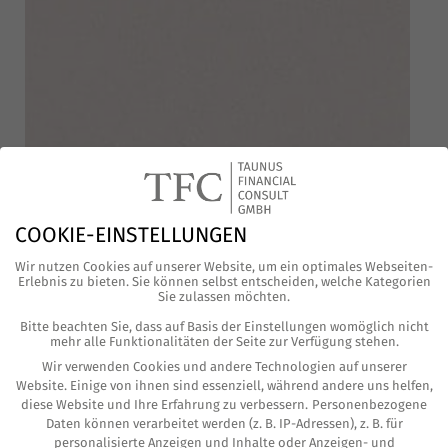
COOKIE-EINSTELLUNGEN
Wir nutzen Cookies auf unserer Website, um ein optimales Webseiten-
Erlebnis zu bieten. Sie können selbst entscheiden, welche Kategorien
Sie zulassen möchten.
In der Coro­na-Pan­de­mie haben vie­le Unter­
Bitte beachten Sie, dass auf Basis der Einstellungen womöglich nicht
neh­men Kurz­ar­bei­ter­geld bean­tragt. Für die
mehr alle Funktionalitäten der Seite zur Verfügung stehen.
Wir verwenden Cookies und andere Technologien auf unserer
Arbeit­neh­mer heisst das auf einen Teil sei­nes
Website. Einige von ihnen sind essenziell, während andere uns helfen,
Ein­kom­mens zu ver­zich­ten. Das Kurz­ar­bei­ter­
diese Website und Ihre Erfahrung zu verbessern.
Personenbezogene
Daten können verarbeitet werden (z. B. IP-Adressen), z. B. für
geld (Kug) ist auf Ebe­ne des emp­fan­gen­den
personalisierte Anzeigen und Inhalte oder Anzeigen- und