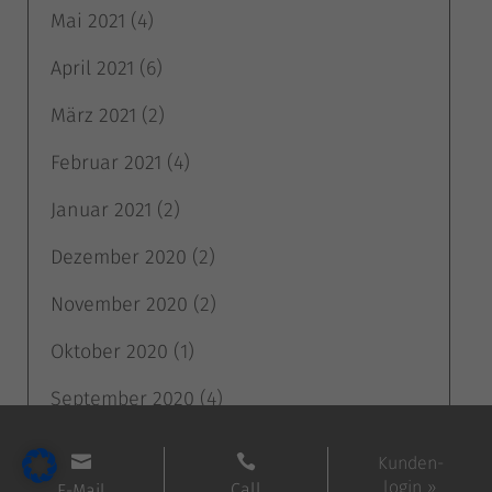
Mai 2021
(4)
April 2021
(6)
März 2021
(2)
Februar 2021
(4)
Januar 2021
(2)
Dezember 2020
(2)
November 2020
(2)
Oktober 2020
(1)
September 2020
(4)
August 2020
(2)
Webdesign by
www.webdesign365.ch


Kunden-
login »
Call
E-Mail