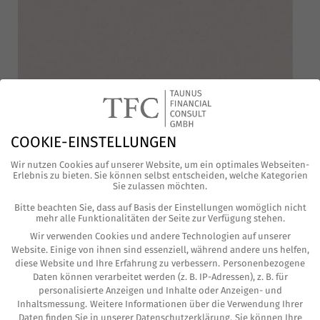
COOKIE-EINSTELLUNGEN
Wir nutzen Cookies auf unserer Website, um ein optimales Webseiten-
Erlebnis zu bieten. Sie können selbst entscheiden, welche Kategorien
Sie zulassen möchten.
Schon zum zwei­ten Mal hat ein Gericht in
Bitte beachten Sie, dass auf Basis der Einstellungen womöglich nicht
mehr alle Funktionalitäten der Seite zur Verfügung stehen.
Deutsch­land die Nega­tiv­zin­sen einer Bank für
Wir verwenden Cookies und andere Technologien auf unserer
unzu­läs­sig erklärt. Nach dem Land­ge­richt Ber­
Website. Einige von ihnen sind essenziell, während andere uns helfen,
diese Website und Ihre Erfahrung zu verbessern.
Personenbezogene
lin hat nun das Land­ge­richt Düs­sel­dorf Nega­tiv­
Daten können verarbeitet werden (z. B. IP-Adressen), z. B. für
zin­sen der Volks­bank Rhein-Lip­pe für unzu­läs­
personalisierte Anzeigen und Inhalte oder Anzeigen- und
Inhaltsmessung.
Weitere Informationen über die Verwendung Ihrer
sig erklärt (Akten­zei­chen 12 O 34/21).
Daten finden Sie in unserer
Datenschutzerklärung
.
Sie können Ihre