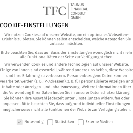
COOKIE-EINSTELLUNGEN
Wir nutzen Cookies auf unserer Website, um ein optimales Webseiten-
Erlebnis zu bieten. Sie können selbst entscheiden, welche Kategorien Sie
zulassen möchten.
Bitte beachten Sie, dass auf Basis der Einstellungen womöglich nicht mehr
alle Funktionalitäten der Seite zur Verfügung stehen.
Wir verwenden Cookies und andere Technologien auf unserer Website.
Einige von ihnen sind essenziell, während andere uns helfen, diese Websit
und Ihre Erfahrung zu verbessern.
Personenbezogene Daten können
verarbeitet werden (z. B. IP-Adressen), z. B. für personalisierte Anzeigen und
Inhalte oder Anzeigen- und Inhaltsmessung.
Weitere Informationen über
die Verwendung Ihrer Daten finden Sie in unserer
Datenschutzerklärung
.
Sie können Ihre Auswahl jederzeit unter
Einstellungen
widerrufen oder
anpassen.
Bitte beachten Sie, dass aufgrund individueller Einstellungen
li­chen Spar­plä­ne in Deutsch­land gewach­sen.
möglicherweise nicht alle Funktionen der Website zur Verfügung stehen.
Alters­vor­sor­ge muss ergänzt und neu auf­ge­stellt
COOKIE-EINSTELLUNGEN
Notwendig
Statistiken
Externe Medien
s wich­tig, Alter­na­ti­ven zu der gesetz­li­chen