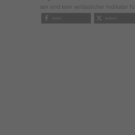
sen sind kein ver­läss­li­cher Indi­ka­tor 
tei­len
twit­tern