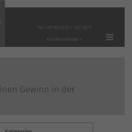
n
Tel +49 (0) 6172 – 267 8219
»
Kundenanfrage »
einen Gewinn in der
Kategorien