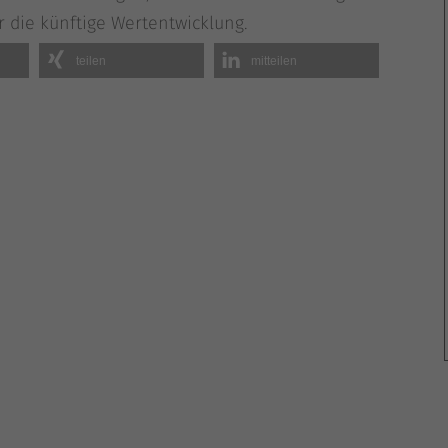
Inhalte von Videoplattformen und Social-Media-Plattformen werden standardmäßig
für die künf­ti­ge Wertentwicklung.
blockiert. Wenn Cookies von externen Medien akzeptiert werden, bedarf der Zugriff
auf diese Inhalte keiner manuellen Einwilligung mehr.
tei­len
mit­tei­len
Cookie-Informationen anzeigen
Datenschutzerklärung
Impressu