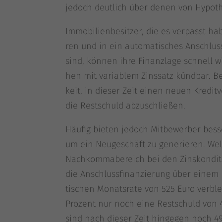
jedoch deut­lich über denen von Hypo­the­
Immo­bi­li­en­be­sit­zer, die es ver­passt ha
ren und in ein auto­ma­ti­sches Anschluss
sind, kön­nen ihre Finanz­la­ge schnell wi
hen mit varia­blem Zins­satz künd­bar. Be
keit, in die­ser Zeit einen neu­en Kre­dit­v
die Rest­schuld abzuschließen.
Häu­fig bie­ten jedoch Mit­be­wer­ber bes­se­
um ein Neu­ge­schäft zu gene­rie­ren. Wel
Nach­kom­ma­be­reich bei den Zins­kon­di­
die Anschluss­fi­nan­zie­rung über einem
ti­schen Monats­ra­te von 525 Euro ver­bl
Pro­zent nur noch eine Rest­schuld von 4
sind nach die­ser Zeit hin­ge­gen noch 4