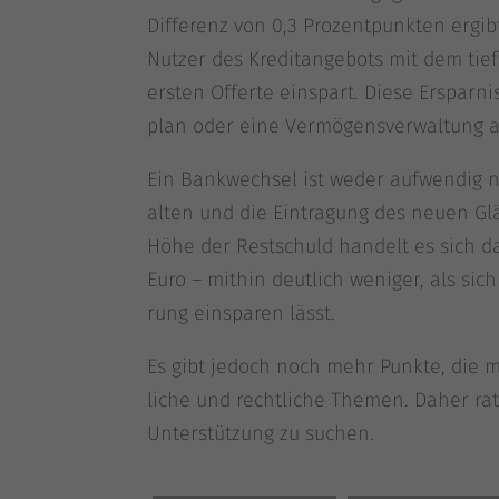
Dif­fe­renz von 0,3 Pro­zent­punk­ten erg
Nut­zer des Kre­dit­an­ge­bots mit dem tie
ers­ten Offer­te ein­spart. Die­se Erspar­
plan oder eine Ver­mö­gens­ver­wal­tung 
Ein Bank­wech­sel ist weder auf­wen­dig n
alten und die Ein­tra­gung des neu­en Gl
Höhe der Rest­schuld han­delt es sich d
Euro – mit­hin deut­lich weni­ger, als sich 
rung ein­spa­ren lässt.
Es gibt jedoch noch mehr Punk­te, die ma
li­che und recht­li­che The­men. Daher rate
Unter­stüt­zung zu suchen.