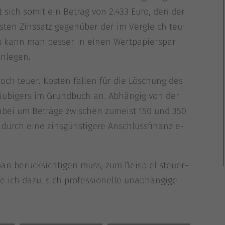
blockiert. Wenn Cookies von externen Medien akzeptiert werden, bedarf der Zugriff
ibt sich somit ein Betrag von 2.433 Euro, den der
auf diese Inhalte keiner manuellen Einwilligung mehr.
fs­ten Zins­satz gegen­über der im Ver­gleich teu­
Cookie-Informationen anzeigen
nis kann man bes­ser in einen Wert­pa­pier­spar­
Datenschutzerklärung
Impressu
anlegen.
och teu­er. Kos­ten fal­len für die Löschung des
äu­bi­gers im Grund­buch an. Abhän­gig von der
abei um Beträ­ge zwi­schen zumeist 150 und 350
durch eine zins­güns­ti­ge­re Anschluss­fi­nan­zie­
n berück­sich­ti­gen muss, zum Bei­spiel steu­er­
 ich dazu, sich pro­fes­sio­nel­le unab­hän­gi­ge