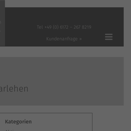
n
Tel +49 (0) 6172 – 267 8219
»
Kundenanfrage »
arlehen
Kategorien