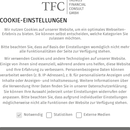
COOKIE-EINSTELLUNGEN
Wir nutzen Cookies auf unserer Website, um ein optimales Webseiten-
Erlebnis zu bieten. Sie können selbst entscheiden, welche Kategorien Sie
zulassen möchten.
Bitte beachten Sie, dass auf Basis der Einstellungen womöglich nicht mehr
alle Funktionalitäten der Seite zur Verfügung stehen.
Wir verwenden Cookies und andere Technologien auf unserer Website.
Einige von ihnen sind essenziell, während andere uns helfen, diese Websit
und Ihre Erfahrung zu verbessern.
Personenbezogene Daten können
verarbeitet werden (z. B. IP-Adressen), z. B. für personalisierte Anzeigen und
Inhalte oder Anzeigen- und Inhaltsmessung.
Weitere Informationen über
die Verwendung Ihrer Daten finden Sie in unserer
Datenschutzerklärung
.
ur wich­tig, das liqui­de Anla­ge­ver­mö­gen in
Sie können Ihre Auswahl jederzeit unter
Einstellungen
widerrufen oder
anpassen.
Bitte beachten Sie, dass aufgrund individueller Einstellungen
 Auch der Bereich Finan­zie­run­gen bzw. Kre­di­te
möglicherweise nicht alle Funktionen der Website zur Verfügung stehen.
 Über­prü­fung unter­lie­gen soll­ten. Bei vie­len
COOKIE-EINSTELLUNGEN
Notwendig
Statistiken
Externe Medien
hei­ten auf­grund von stres­si­gen Jobs, pri­va­ten
en auf der Strecke.